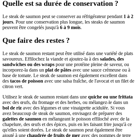
Quelle est sa durée de conservation ?
Le steak de saumon peut se conserver au réfrigérateur pendant
1 à 2
jours
. Pour une conservation plus longue, les steaks de saumon
peuvent être congelés jusqu'à
6 à 9 mois
.
Que faire des restes ?
Le steak de saumon restant peut être utilisé dans une variété de plats
savoureux. Effilochez la viande et ajoutez-la à des
salades, des
sandwiches ou des wraps
pour une protéine pleine de saveur, ou
incorporez-la dans un
plat de pâtes
avec une sauce crémeuse ou à
base de tomate. Le steak de saumon est également excellent dans
des
tacos de poisson
avec une salsa fraîche, de l'avocat et un filet de
citron vert.
Utilisez le steak de saumon restant dans une
quiche ou une frittata
avec des œufs, du fromage et des herbes, ou mélangez-le dans un
bol de riz
avec des légumes et une vinaigrette acidulée. Si vous
avez beaucoup de steak de saumon, envisagez de préparer des
galettes de saumon
en mélangeant le poisson effiloché avec de la
chapelure, des œufs et des épices, puis en les faisant frire jusqu'à ce
qu'elles soient dorées. Le steak de saumon peut également être
ajouté à une
chaudrée de fruits de mer
avec des pommes de terre