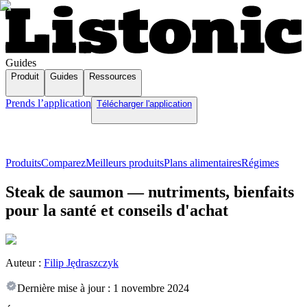
Guides
Produit
Guides
Ressources
Prends l’application
Télécharger l'application
Produits
Comparez
Meilleurs produits
Plans alimentaires
Régimes
Steak de saumon — nutriments, bienfaits
pour la santé et conseils d'achat
Auteur :
Filip Jędraszczyk
Dernière mise à jour :
1 novembre 2024