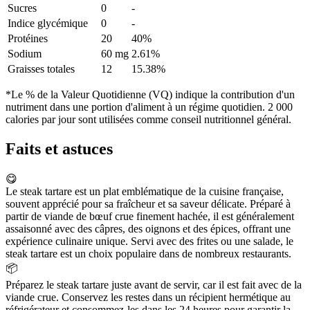
Sucres
0
-
Indice glycémique
0
-
Protéines
20
40%
Sodium
60 mg
2.61%
Graisses totales
12
15.38%
*Le % de la Valeur Quotidienne (VQ) indique la contribution d'un
nutriment dans une portion d'aliment à un régime quotidien. 2 000
calories par jour sont utilisées comme conseil nutritionnel général.
Faits et astuces
😋
Le steak tartare est un plat emblématique de la cuisine française,
souvent apprécié pour sa fraîcheur et sa saveur délicate. Préparé à
partir de viande de bœuf crue finement hachée, il est généralement
assaisonné avec des câpres, des oignons et des épices, offrant une
expérience culinaire unique. Servi avec des frites ou une salade, le
steak tartare est un choix populaire dans de nombreux restaurants.
📦
Préparez le steak tartare juste avant de servir, car il est fait avec de la
viande crue. Conservez les restes dans un récipient hermétique au
réfrigérateur et consommez-les dans les 24 heures pour garantir la