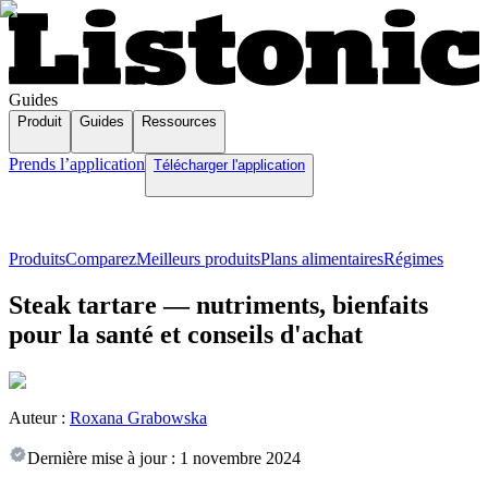
Guides
Produit
Guides
Ressources
Prends l’application
Télécharger l'application
Produits
Comparez
Meilleurs produits
Plans alimentaires
Régimes
Steak tartare — nutriments, bienfaits
pour la santé et conseils d'achat
Auteur :
Roxana Grabowska
Dernière mise à jour :
1 novembre 2024