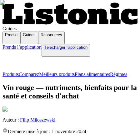
Guides
Produit
Guides
Ressources
Prends l’application
Télécharger l'application
Produits
Comparez
Meilleurs produits
Plans alimentaires
Régimes
Vin rouge — nutriments, bienfaits pour la
santé et conseils d'achat
Auteur :
Filip Miłoszewski
Dernière mise à jour :
1 novembre 2024