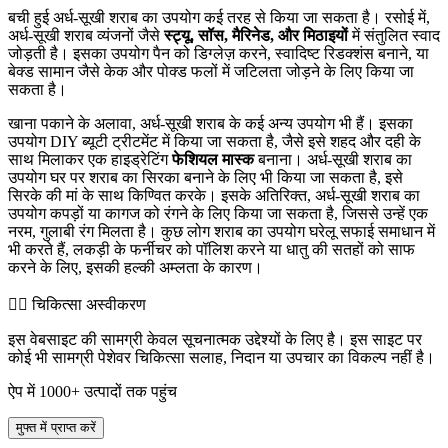
बची हुई अर्ध-सूखी शराब का उपयोग कई तरह से किया जा सकता है। रसोई में,
अर्ध-सूखी शराब व्यंजनों जैसे
स्ट्यू, सॉस, मैरिनेड, और मिठाइयों
में संतुलित स्वाद
जोड़ती है। इसका उपयोग पैन को डिग्लेज़ करने, स्वादिष्ट रिडक्शंस बनाने, या
बेक्ड सामान जैसे केक और पोक्ड फलों में जटिलता जोड़ने के लिए किया जा
सकता है।
खाना पकाने के अलावा, अर्ध-सूखी शराब के कई अन्य उपयोग भी हैं। इसका
उपयोग DIY ब्यूटी ट्रीटमेंट में किया जा सकता है, जैसे इसे शहद और दही के
साथ मिलाकर एक हाइड्रेटिंग
फेशियल मास्क
बनाना। अर्ध-सूखी शराब का
उपयोग घर पर शराब का सिरका बनाने के लिए भी किया जा सकता है, इसे
सिरके की मां के साथ किण्वित करके। इसके अतिरिक्त, अर्ध-सूखी शराब का
उपयोग कपड़ों या कागज को रंगने के लिए किया जा सकता है, जिससे उन्हें एक
नरम, गुलाबी रंग मिलता है। कुछ लोग शराब का उपयोग घरेलू सफाई समाधान में
भी करते हैं, लकड़ी के फर्नीचर को पॉलिश करने या धातु की सतहों को साफ
करने के लिए, इसकी हल्की अम्लता के कारण।
👨‍⚕️️ चिकित्सा अस्वीकरण
इस वेबसाइट की सामग्री केवल सूचनात्मक उद्देश्यों के लिए है। इस साइट पर
कोई भी सामग्री पेशेवर चिकित्सा सलाह, निदान या उपचार का विकल्प नहीं है।
ऐप में 1000+ उत्पादों तक पहुंच
मुफ्त में प्राप्त करें