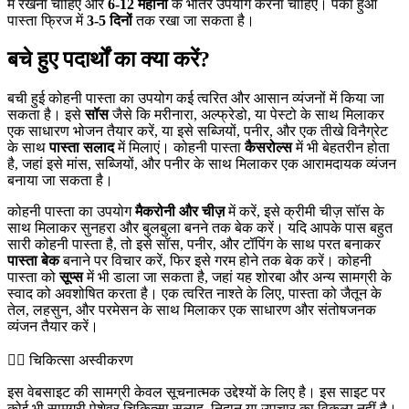
में रखना चाहिए और
6-12 महीनों
के भीतर उपयोग करना चाहिए। पका हुआ
पास्ता फ्रिज में
3-5 दिनों
तक रखा जा सकता है।
बचे हुए पदार्थों का क्या करें?
बची हुई कोहनी पास्ता का उपयोग कई त्वरित और आसान व्यंजनों में किया जा
सकता है। इसे
सॉस
जैसे कि मरीनारा, अल्फ्रेडो, या पेस्टो के साथ मिलाकर
एक साधारण भोजन तैयार करें, या इसे सब्जियों, पनीर, और एक तीखे विनैग्रेट
के साथ
पास्ता सलाद
में मिलाएं। कोहनी पास्ता
कैसरोल्स
में भी बेहतरीन होता
है, जहां इसे मांस, सब्जियों, और पनीर के साथ मिलाकर एक आरामदायक व्यंजन
बनाया जा सकता है।
कोहनी पास्ता का उपयोग
मैकरोनी और चीज़
में करें, इसे क्रीमी चीज़ सॉस के
साथ मिलाकर सुनहरा और बुलबुला बनने तक बेक करें। यदि आपके पास बहुत
सारी कोहनी पास्ता है, तो इसे सॉस, पनीर, और टॉपिंग के साथ परत बनाकर
पास्ता बेक
बनाने पर विचार करें, फिर इसे गरम होने तक बेक करें। कोहनी
पास्ता को
सूप्स
में भी डाला जा सकता है, जहां यह शोरबा और अन्य सामग्री के
स्वाद को अवशोषित करता है। एक त्वरित नाश्ते के लिए, पास्ता को जैतून के
तेल, लहसुन, और परमेसन के साथ मिलाकर एक साधारण और संतोषजनक
व्यंजन तैयार करें।
👨‍⚕️️ चिकित्सा अस्वीकरण
इस वेबसाइट की सामग्री केवल सूचनात्मक उद्देश्यों के लिए है। इस साइट पर
कोई भी सामग्री पेशेवर चिकित्सा सलाह, निदान या उपचार का विकल्प नहीं है।