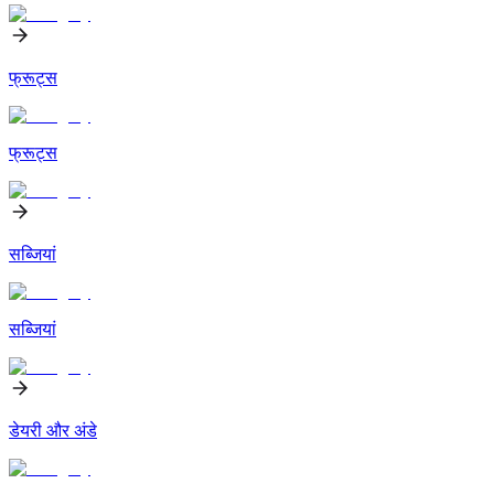
फ्रूट्स
फ्रूट्स
सब्जियां
सब्जियां
डेयरी और अंडे