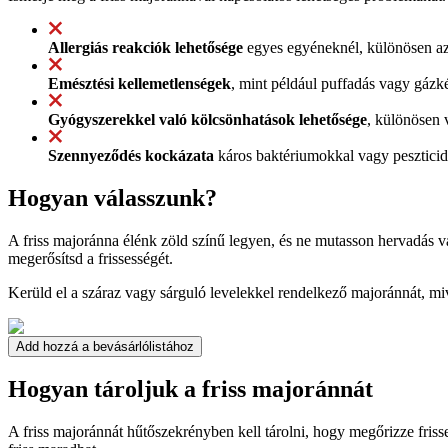
Allergiás reakciók lehetősége
egyes egyéneknél, különösen azo
Emésztési kellemetlenségek
, mint például puffadás vagy gáz
Gyógyszerekkel való kölcsönhatások lehetősége
, különösen 
Szennyeződés kockázata
káros baktériumokkal vagy pesztici
Hogyan válasszunk?
A friss majoránna élénk zöld színű legyen, és ne mutasson hervadás vag
megerősítsd a frissességét.
Kerüld el a száraz vagy sárguló levelekkel rendelkező majoránnát, mi
Add hozzá a bevásárlólistához
Hogyan tároljuk a friss majoránnát
A friss majoránnát hűtőszekrényben kell tárolni, hogy megőrizze friss