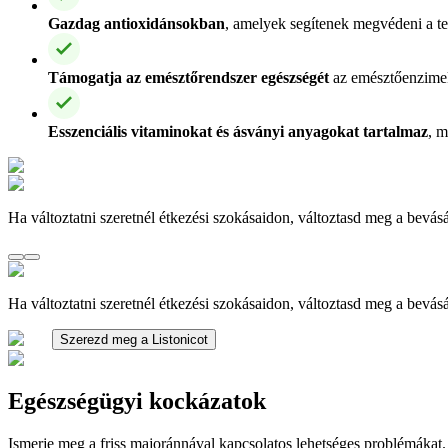
Gazdag antioxidánsokban
, amelyek segítenek megvédeni a te
Támogatja az emésztőrendszer egészségét
az emésztőenzimek 
Esszenciális vitaminokat és ásványi anyagokat tartalmaz
, m
Ha változtatni szeretnél étkezési szokásaidon, változtasd meg a bevásá
Ha változtatni szeretnél étkezési szokásaidon, változtasd meg a bevásá
Szerezd meg a Listonicot
Egészségügyi kockázatok
Ismerje meg a friss majoránnával kapcsolatos lehetséges problémákat.