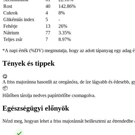
Rost
40
142.86%
Cukrok
4
8%
Glikémiás index
5
-
Fehérje
13
26%
Nátrium
77
3.35%
Teljes zsír
7
8.97%
*A napi érték (%DV) megmutatja, hogy az adott tápanyag egy adag éte
Tények és tippek
😋
A friss majoránna hasonlít az oregánóra, de íze lágyabb és édesebb, 
📦
Hűtőben tárolja nedves papírtörlőbe csomagolva.
Egészségügyi előnyök
Nézd meg, hogyan lehet a friss majoránnát beilleszteni az étrendedbe