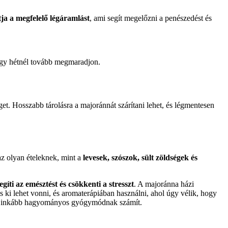
ítja a megfelelő légáramlást
, ami segít megelőzni a penészedést és
egy hétnél tovább megmaradjon.
et. Hosszabb tárolásra a majoránnát szárítani lehet, és légmentesen
z olyan ételeknek, mint a
levesek, szószok, sült zöldségek és
egíti az emésztést és csökkenti a stresszt
. A majoránna házi
s ki lehet vonni, és aromaterápiában használni, ahol úgy vélik, hogy
r ez inkább hagyományos gyógymódnak számít.