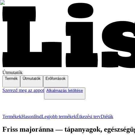
Útmutatók
Termék
Útmutatók
Erőforrások
Szerezd meg az appot
Alkalmazás letöltése
Termékek
Hasonlítsd
Legjobb termékek
Étkezési terv
Diéták
Friss majoránna — tápanyagok, egészségügy