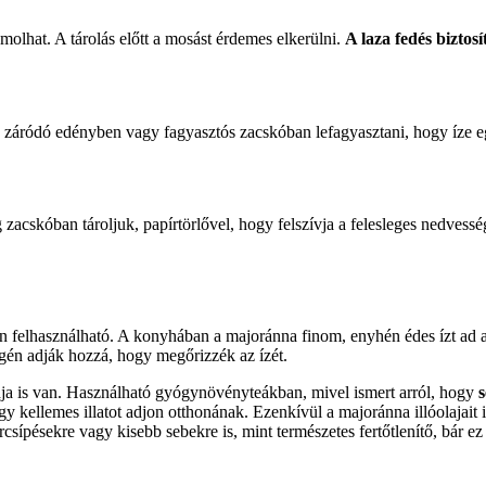
olhat. A tárolás előtt a mosást érdemes elkerülni.
A laza fedés biztos
n záródó edényben vagy fagyasztós zacskóban lefagyasztani, hogy íze 
acskóban tároljuk, papírtörlővel, hogy felszívja a felesleges nedvesség
n felhasználható. A konyhában a majoránna finom, enyhén édes ízt ad a
végén adják hozzá, hogy megőrizzék az ízét.
dja is van. Használható gyógynövényteákban, mivel ismert arról, hogy
s
y kellemes illatot adjon otthonának. Ezenkívül a majoránna illóolajait i
rcsípésekre vagy kisebb sebekre is, mint természetes fertőtlenítő, bá