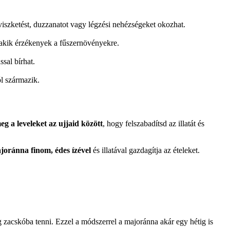
iszketést, duzzanatot vagy légzési nehézségeket okozhat.
akik érzékenyek a fűszernövényekre.
sal bírhat.
l származik.
 a leveleket az ujjaid között
, hogy felszabadítsd az illatát és
joránna finom, édes ízével
és illatával gazdagítja az ételeket.
zacskóba tenni. Ezzel a módszerrel a majoránna akár egy hétig is