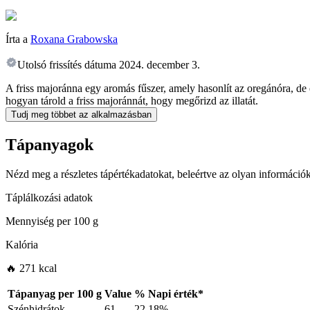
Írta a
Roxana Grabowska
Utolsó frissítés dátuma
2024. december 3.
A friss majoránna egy aromás fűszer, amely hasonlít az oregánóra, de 
hogyan tárold a friss majoránnát, hogy megőrizd az illatát.
Tudj meg többet az alkalmazásban
Tápanyagok
Nézd meg a részletes tápértékadatokat, beleértve az olyan információk
Táplálkozási adatok
Mennyiség per
100 g
Kalória
🔥 271 kcal
Tápanyag per
100 g
Value
%
Napi érték
*
Szénhidrátok
61
22.18%