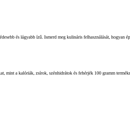
édesebb és lágyabb ízű. Ismerd meg kulináris felhasználását, hogyan épí
at, mint a kalóriák, zsírok, szénhidrátok és fehérjék 100 gramm termék