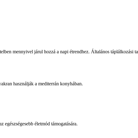
lben mennyivel járul hozzá a napi étrendhez. Általános táplálkozási t
gyakran használják a mediterrán konyhában.
 az egészségesebb életmód támogatására.