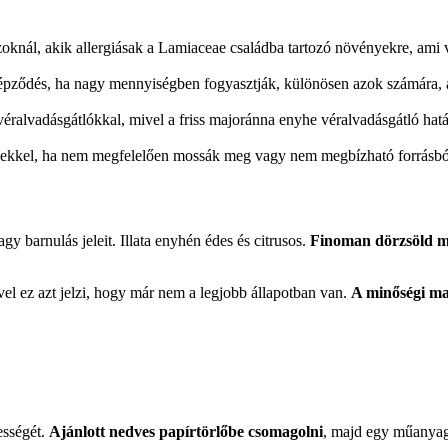
knál, akik allergiásak a Lamiaceae családba tartozó növényekre, ami v
képződés, ha nagy mennyiségben fogyasztják, különösen azok számára, 
véralvadásgátlókkal, mivel a friss majoránna enyhe véralvadásgátló hatás
dekkel, ha nem megfelelően mossák meg vagy nem megbízható forrásbó
y barnulás jeleit. Illata enyhén édes és citrusos.
Finoman dörzsöld meg
vel ez azt jelzi, hogy már nem a legjobb állapotban van.
A minőségi ma
ességét.
Ajánlott nedves papírtörlőbe csomagolni
, majd egy műanyag 