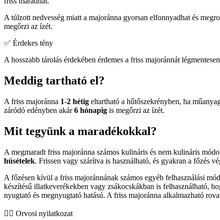
friss maradhat.
A túlzott nedvesség miatt a majoránna gyorsan elfonnyadhat és megrom
megőrzi az ízét.
✅ Érdekes tény
A hosszabb tárolás érdekében érdemes a friss majoránnát légmentese
Meddig tartható el?
A friss majoránna
1-2 hétig
eltartható a hűtőszekrényben, ha műanyag z
záródó edényben akár
6 hónapig
is megőrzi az ízét.
Mit tegyünk a maradékokkal?
A megmaradt friss majoránna számos kulináris és nem kulináris módo
húsételek
. Frissen vagy szárítva is használható, és gyakran a főzés 
A főzésen kívül a friss majoránnának számos egyéb felhasználási mó
készítésű illatkeverékekben vagy zsákocskákban is felhasználható, hog
nyugtató és megnyugtató hatású. A friss majoránna alkalmazható rova
👨‍⚕️️ Orvosi nyilatkozat