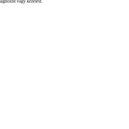
iagnózist vagy kezelést.