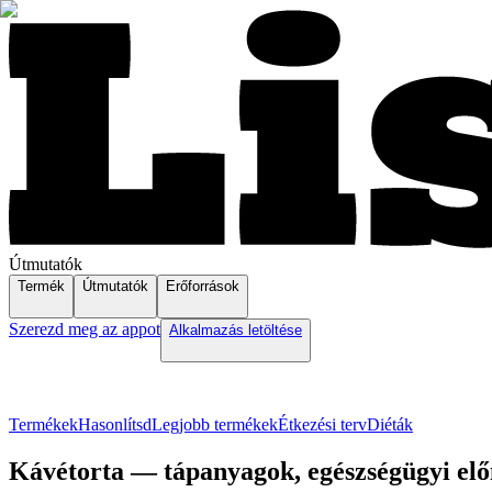
Útmutatók
Termék
Útmutatók
Erőforrások
Szerezd meg az appot
Alkalmazás letöltése
Termékek
Hasonlítsd
Legjobb termékek
Étkezési terv
Diéták
Kávétorta — tápanyagok, egészségügyi előn