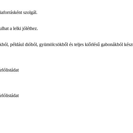
iaforrásként szolgál.
hat a lelki jóléthez.
kból, például dióból, gyümölcsökből és teljes kiőrlésű gabonákból kész
rlólistádat
rlólistádat