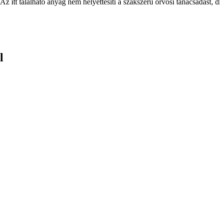
Az itt található anyag nem helyettesíti a szakszerű orvosi tanácsadást, d
l