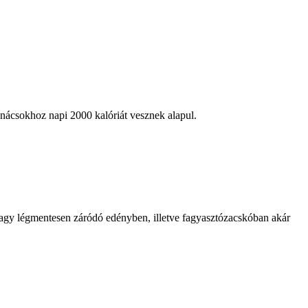
anácsokhoz napi 2000 kalóriát vesznek alapul.
vagy légmentesen záródó edényben, illetve fagyasztózacskóban akár