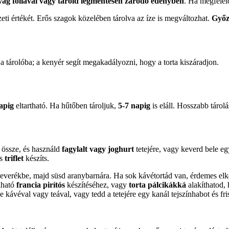
ag fóliával vagy tárold légmentesen záródó edényben
. Ha megfelelő
ezeti értékét. Erős szagok közelében tárolva az íze is megváltozhat.
Győz
a tárolóba; a kenyér segít megakadályozni, hogy a torta kiszáradjon.
apig
eltartható. Ha hűtőben tároljuk,
5-7 napig
is eláll. Hosszabb tárol
 össze, és használd
fagylalt vagy joghurt
tetejére, vagy keverd bele e
es
triflet
készíts.
 keverékbe, majd süsd aranybarnára. Ha sok kávétortád van, érdemes elk
álható
francia pirítós
készítéséhez, vagy
torta pálcikákká
alakíthatod, 
 kávéval vagy teával, vagy tedd a tetejére egy kanál tejszínhabot és f