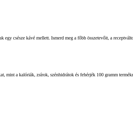
 egy csésze kávé mellett. Ismerd meg a főbb összetevőit, a receptvált
at, mint a kalóriák, zsírok, szénhidrátok és fehérjék 100 gramm termék