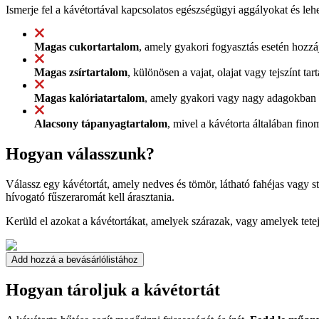
Ismerje fel a kávétortával kapcsolatos egészségügyi aggályokat és leh
Magas cukortartalom
, amely gyakori fogyasztás esetén hozz
Magas zsírtartalom
, különösen a vajat, olajat vagy tejszínt t
Magas kalóriatartalom
, amely gyakori vagy nagy adagokban t
Alacsony tápanyagtartalom
, mivel a kávétorta általában finom
Hogyan válasszunk?
Válassz egy kávétortát, amely nedves és tömör, látható fahéjas vagy 
hívogató fűszeraromát kell árasztania.
Kerüld el azokat a kávétortákat, amelyek szárazak, vagy amelyek tet
Add hozzá a bevásárlólistához
Hogyan tároljuk a kávétortát