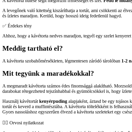
A kávétorta hűtése segít megőrizni frissességét és ízét.
Fedd le műany
A levegőnek való kitettség kiszáríthatja a tortát, ami csökkenti az élv
és ízletes maradjon. Kerüld, hogy hosszú ideig fedetlenül hagyd.
✅ Érdekes tény
Ahhoz, hogy a kávétorta nedves maradjon, tegyél egy szelet kenyeret 
Meddig tartható el?
A kávétorta szobahőmérsékleten, légmentesen záródó tárolóban
1-2 n
Mit tegyünk a maradékokkal?
A megmaradt kávétorta számos édes finomsággá alakítható. Morzsold
darabokat rétegezheted tejszínhabbal és gyümölcsökkel is, hogy ízlet
Használj kávétortát
kenyérpuding
alapjaként, áztasd be egy tojásos
tortát és keverd a muffintésztába. A kávétorta töltelékként is felhaszn
Gyors nassoláshoz egyszerűen élvezd a kávétorta szeleteket egy csésze
👨‍⚕️️ Orvosi nyilatkozat