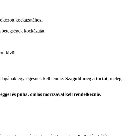
fokozott kockázatához.
zívbetegségek kockázatát.
kon kívül.
állagának egységesnek kell lennie.
Szagold meg a tortát
; meleg,
éggel és puha, omlós morzsával kell rendelkeznie
.