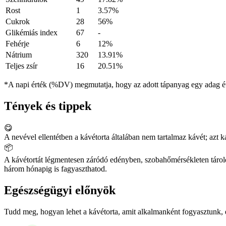
Rost
1
3.57%
Cukrok
28
56%
Glikémiás index
67
-
Fehérje
6
12%
Nátrium
320
13.91%
Teljes zsír
16
20.51%
*A napi érték (%DV) megmutatja, hogy az adott tápanyag egy adag éte
Tények és tippek
😋
A nevével ellentétben a kávétorta általában nem tartalmaz kávét; azt k
📦
A kávétortát légmentesen záródó edényben, szobahőmérsékleten tárold
három hónapig is fagyaszthatod.
Egészségügyi előnyök
Tudd meg, hogyan lehet a kávétorta, amit alkalmanként fogyasztunk, 