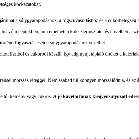
etséges kockázatokat.
ájárulhat a súlygyarapodáshoz, a fogszuvasodáshoz és a cukorbetegség 
artalmazó receptekben, ami emelheti a koleszterinszintet és növelheti a s
örténő fogyasztás esetén súlygyarapodáshoz vezethet.
ított lisztből és cukorból készül, így alig nyújt tápláló értéket a kalóriá
streusel morzsás réteggel. Nem szabad túl könnyen morzsálódnia, és az 
eje túl kemény vagy cukros.
A jó kávétortának kiegyensúlyozott édess