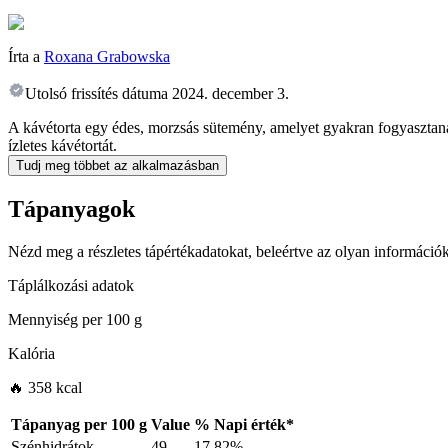
Írta a
Roxana Grabowska
Utolsó frissítés dátuma
2024. december 3.
A kávétorta egy édes, morzsás sütemény, amelyet gyakran fogyasztanak
ízletes kávétortát.
Tudj meg többet az alkalmazásban
Tápanyagok
Nézd meg a részletes tápértékadatokat, beleértve az olyan információk
Táplálkozási adatok
Mennyiség per
100 g
Kalória
🔥 358 kcal
Tápanyag per
100 g
Value
%
Napi érték
*
Szénhidrátok
49
17.82%