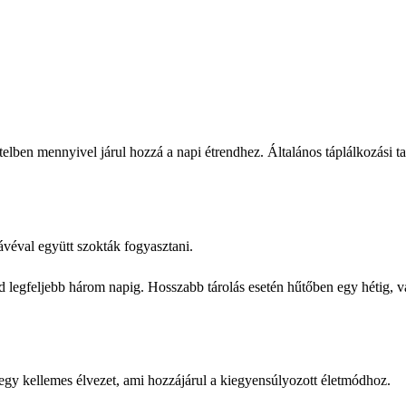
lben mennyivel járul hozzá a napi étrendhez. Általános táplálkozási t
ávéval együtt szokták fogyasztani.
 legfeljebb három napig. Hosszabb tárolás esetén hűtőben egy hétig, 
egy kellemes élvezet, ami hozzájárul a kiegyensúlyozott életmódhoz.