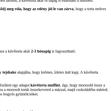
en tárolod, a kávétorta akár öt napig is eltartható a hűtőben.
ődj meg róla, hogy az edény jól le van zárva
, hogy a torta nedves
ásra a kávétorta akár
2-3 hónapig
is fagyasztható.
gy
tejshake
alapjába, hogy krémes, ízletes italt kapj. A kávétorta
észíteni egy adagot
kávétorta muffint
, úgy, hogy morzsold össze a
ha a morzsolt tortát összekevered a mázzal, majd csokoládéba mártod.
riss bogyós gyümölcsöket.