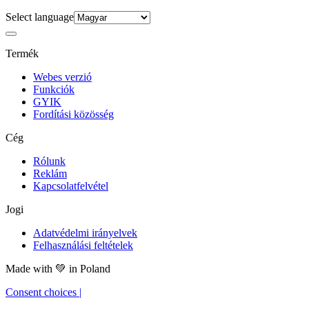
Select language
Termék
Webes verzió
Funkciók
GYIK
Fordítási közösség
Cég
Rólunk
Reklám
Kapcsolatfelvétel
Jogi
Adatvédelmi irányelvek
Felhasználási feltételek
Made with
💚
in Poland
Consent choices
|