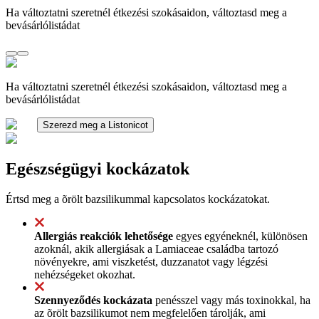
Ha változtatni szeretnél étkezési szokásaidon, változtasd meg a
bevásárlólistádat
Ha változtatni szeretnél étkezési szokásaidon, változtasd meg a
bevásárlólistádat
Szerezd meg a Listonicot
Egészségügyi kockázatok
Értsd meg a õrölt bazsilikummal kapcsolatos kockázatokat.
Allergiás reakciók lehetősége
egyes egyéneknél, különösen
azoknál, akik allergiásak a Lamiaceae családba tartozó
növényekre, ami viszketést, duzzanatot vagy légzési
nehézségeket okozhat.
Szennyeződés kockázata
penésszel vagy más toxinokkal, ha
az õrölt bazsilikumot nem megfelelően tárolják, ami