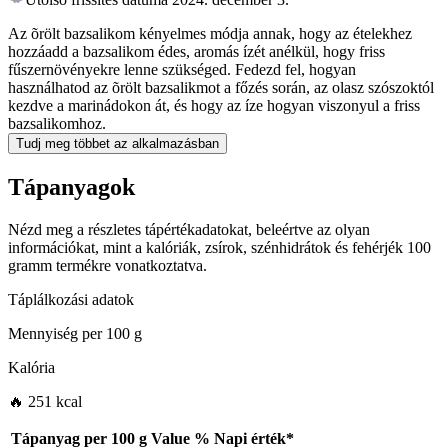
Az õrölt bazsalikom kényelmes módja annak, hogy az ételekhez
hozzáadd a bazsalikom édes, aromás ízét anélkül, hogy friss
fűszernövényekre lenne szükséged. Fedezd fel, hogyan
használhatod az õrölt bazsalikmot a főzés során, az olasz szószoktól
kezdve a marinádokon át, és hogy az íze hogyan viszonyul a friss
bazsalikomhoz.
Tudj meg többet az alkalmazásban
Tápanyagok
Nézd meg a részletes tápértékadatokat, beleértve az olyan
információkat, mint a kalóriák, zsírok, szénhidrátok és fehérjék 100
gramm termékre vonatkoztatva.
Táplálkozási adatok
Mennyiség per
100 g
Kalória
🔥 251 kcal
Tápanyag per
100 g
Value
%
Napi érték
*