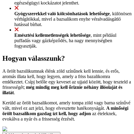
egészségügyi kockázatot jelenthet.
Gyógyszerekkel való kölcsönhatások lehetősége
, különösen
vérhígítókkal, mivel a bazsalikom enyhe véralvadásgátló
hatással bírhat.
Emésztési kellemetlenségek lehetősége
, mint például
puffadás vagy gázképződés, ha nagy mennyiségben
fogyasztják.
Hogyan válasszunk?
A õrölt bazsilikumnak élénk zöld színűnek kell lennie, és erős,
aromás illata kell, hogy legyen, amely a friss bazalikomra
emlékeztet. Csípj belőle egy keveset az ujjaid között, hogy teszteld a
frissességét;
még mindig meg kell őriznie néhány illóolaját és
illatát
.
Kerüld az õrölt bazsalikomot, amely tompa zöld vagy barna színűvé
vált, mivel ez azt jelzi, hogy elvesztette hatékonyságát.
A minőségi
õrölt bazsalikom gazdag ízt kell, hogy adjon
az ételeknek,
evokálva a nyár és a frissesség érzését.