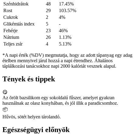
Szénhidrátok
48
17.45%
Rost
29
103.57%
Cukrok
2
4%
Glikémiás index
5
-
Fehérje
23
46%
Nátrium
26
1.13%
Teljes zsír
4
5.13%
*A napi érték (%DV) megmutatja, hogy az adott tápanyag egy adag
ételben mennyivel járul hozzá a napi étrendhez. Általános
táplálkozási tanácsokhoz napi 2000 kalóriát vesznek alapul.
Tények és tippek
😋
Az õrölt bazsilikom egy sokoldalú fűszer, amelyet gyakran
használnak az olasz konyhában, és jól illik a paradicsomhoz.
📦
Hűvös, sötét helyen tárolandó.
Egészségügyi előnyök