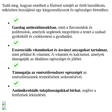
Tudd meg, hogyan emelheti a főzésed szintjét az õrölt bazsilikom,
miközben hozzájárul egy kiegyensúlyozott és egészséges étrendhez.
Gazdag antioxidánsokban
, mint a flavonoidok és
polifenolok, amelyek segítenek megvédeni a testet a szabad
gyököktől és csökkenteni a gyulladást.
Esszenciális vitaminokat és ásványi anyagokat tartalmaz
,
mint például K-vitamint, A-vitamint és kalciumot, amelyek
támogatják az általános egészséget és jólétet.
Támogatja az emésztőrendszer egészségét
az
emésztőenzimek termelésének serkentésével.
Antimikrobiális tulajdonságokkal bírhat
, segítve a
fertőzések leküzdését.