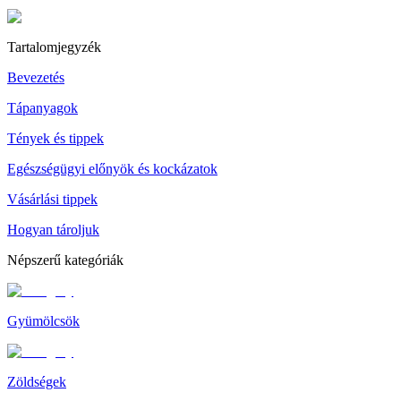
Tartalomjegyzék
Bevezetés
Tápanyagok
Tények és tippek
Egészségügyi előnyök és kockázatok
Vásárlási tippek
Hogyan tároljuk
Népszerű kategóriák
Gyümölcsök
Zöldségek