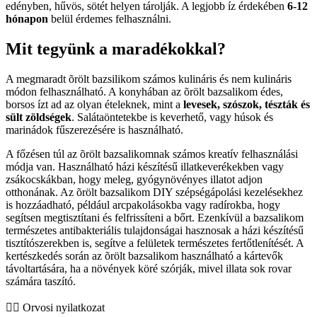
edényben, hűvös, sötét helyen tárolják. A legjobb íz érdekében
6-12
hónapon
belül érdemes felhasználni.
Mit tegyünk a maradékokkal?
A megmaradt õrölt bazsilikom számos kulináris és nem kulináris
módon felhasználható. A konyhában az õrölt bazsalikom édes,
borsos ízt ad az olyan ételeknek, mint a
levesek, szószok, tészták és
sült zöldségek
. Salátaöntetekbe is keverhető, vagy húsok és
marinádok fűszerezésére is használható.
A főzésen túl az õrölt bazsalikomnak számos kreatív felhasználási
módja van. Használható házi készítésű illatkeverékekben vagy
zsákocskákban, hogy meleg, gyógynövényes illatot adjon
otthonának. Az õrölt bazsalikom DIY szépségápolási kezelésekhez
is hozzáadható, például arcpakolásokba vagy radírokba, hogy
segítsen megtisztítani és felfrissíteni a bőrt. Ezenkívül a bazsalikom
természetes antibakteriális tulajdonságai hasznosak a házi készítésű
tisztítószerekben is, segítve a felületek természetes fertőtlenítését. A
kertészkedés során az õrölt bazsalikom használható a kártevők
távoltartására, ha a növények köré szórják, mivel illata sok rovar
számára taszító.
👨‍⚕️️ Orvosi nyilatkozat