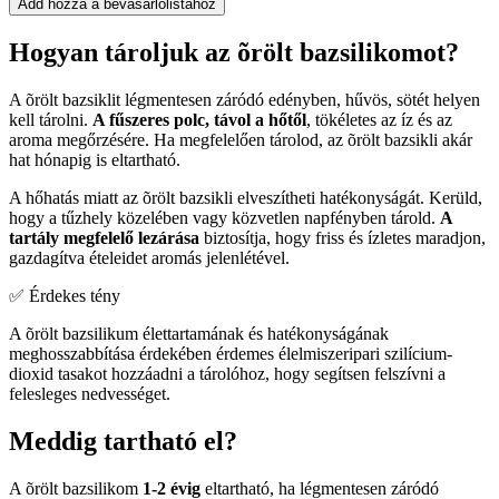
Add hozzá a bevásárlólistához
Hogyan tároljuk az õrölt bazsilikomot?
A õrölt bazsiklit légmentesen záródó edényben, hűvös, sötét helyen
kell tárolni.
A fűszeres polc, távol a hőtől
, tökéletes az íz és az
aroma megőrzésére. Ha megfelelően tárolod, az õrölt bazsikli akár
hat hónapig is eltartható.
A hőhatás miatt az õrölt bazsikli elveszítheti hatékonyságát. Kerüld,
hogy a tűzhely közelében vagy közvetlen napfényben tárold.
A
tartály megfelelő lezárása
biztosítja, hogy friss és ízletes maradjon,
gazdagítva ételeidet aromás jelenlétével.
✅ Érdekes tény
A õrölt bazsilikum élettartamának és hatékonyságának
meghosszabbítása érdekében érdemes élelmiszeripari szilícium-
dioxid tasakot hozzáadni a tárolóhoz, hogy segítsen felszívni a
felesleges nedvességet.
Meddig tartható el?
A õrölt bazsilikom
1-2 évig
eltartható, ha légmentesen záródó