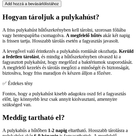
Add hozzá a bevásárlólistához
Hogyan tároljuk a pulykahúst?
A friss pulykahúst hűtőszekrényben kell tárolni, szorosan fóliába
vagy hentespapírba csomagolva.
A megfelelő hűtés
akár két napig
is frissen tartja. Hosszabb tárolás esetén a fagyasztás javasolt.
A levegővel való érintkezés a pulykahús romlását okozhatja.
Kerüld
a fedetlen tárolást
, és mindig a hűtőszekrényben olvaszd ki a
fagyasztott pulykahúst, hogy megelőzd a baktériumok szaporodását.
A megfelelő kezelés és tárolás megőrzi a minőségét és biztonságát,
biztosítva, hogy friss maradjon és készen álljon a főzésre.
✅ Érdekes tény
Fontos, hogy a pulykahúst kisebb adagokra oszd fel a fagyasztás
előtt, így könnyebb lesz csak annyit kiolvasztani, amennyire
szükséged van.
Meddig tartható el?
A pulykahús a hűtőben
1-2 napig
eltartható. Hosszabb tárolásra a
pulykahúst akár
6-9 hónapig
is fagyaszthatjuk. A megfelelő