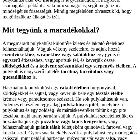
csomagolás, például a vákuumcsomagolás, segít megőrizni a
minőségét és frissességét. Mindig megfelelően olvasszuk ki, hogy
megőrizzük az állagát és ízét.
Mit tegyünk a maradékokkal?
A megmaradt pulykahúst különféle ízletes és laktató ételekhez
felhasználhatjuk. Vágjuk vékony szeletekre, és adjuk hozzá
szendvicsekhez, wrapekhez vagy salátákhoz
egy gyors és
egyszerű étkezéshez, vagy aprítsuk fel, és keverjük össze
zöldségekkel és a kedvenc szószunkkal egy serpenyős ételben
. A
pulykahús nagyszerű töltelék
tacohoz, burritohoz vagy
quesadillához
is.
Használjunk pulykahúst egy
rakott ételben
burgonyával,
zöldségekkel és sajttal, vagy keverjük bele egy
tésztás ételbe
krémes vagy paradicsomos szósszal. Ha sok pulykahúsunk van,
érdemes elkészíteni egy adag
pulykahúsos pitét
, amelyhez a
pulykahúst és egy zöldség- és mártáskeveréket töltünk egy pite
tésztába, majd aranybarnára sütjük. A pulykahúst szeletelhetjük, és
hozzáadhatjuk egy
pizzához vagy lapos kenyérhez
, vagy
felhasználhatjuk
gránit tálak
feltétjeként quinoával, farroval vagy
kuszkusszal. Gyors snacknek élvezzük a pulykahúst egy mártogatós
szósszal, mint például barbecue, mézes mustár vagy salsa, vagy