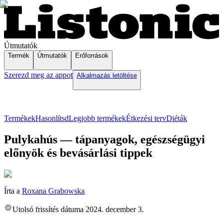
Útmutatók
Termék
Útmutatók
Erőforrások
Szerezd meg az appot
Alkalmazás letöltése
Termékek
Hasonlítsd
Legjobb termékek
Étkezési terv
Diéták
Pulykahús — tápanyagok, egészségügyi
előnyök és bevásárlási tippek
Írta a
Roxana Grabowska
Utolsó frissítés dátuma
2024. december 3.