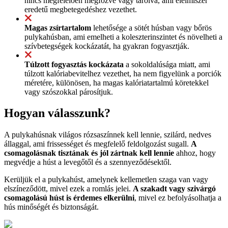
nincs megfelelően megfőzve vagy tárolva, ami élelmiszer
eredetű megbetegedéshez vezethet.
Magas zsírtartalom
lehetősége a sötét húsban vagy bőrös
pulykahúsban, ami emelheti a koleszterinszintet és növelheti a
szívbetegségek kockázatát, ha gyakran fogyasztják.
Túlzott fogyasztás kockázata
a sokoldalúsága miatt, ami
túlzott kalóriabevitelhez vezethet, ha nem figyelünk a porciók
méretére, különösen, ha magas kalóriatartalmú köretekkel
vagy szószokkal párosítjuk.
Hogyan válasszunk?
A pulykahúsnak világos rózsaszínnek kell lennie, szilárd, nedves
állaggal, ami frissességet és megfelelő feldolgozást sugall.
A
csomagolásnak tisztának és jól zártnak kell lennie
ahhoz, hogy
megvédje a húst a levegőtől és a szennyeződésektől.
Kerüljük el a pulykahúst, amelynek kellemetlen szaga van vagy
elszíneződött, mivel ezek a romlás jelei.
A szakadt vagy szivárgó
csomagolású húst is érdemes elkerülni
, mivel ez befolyásolhatja a
hús minőségét és biztonságát.