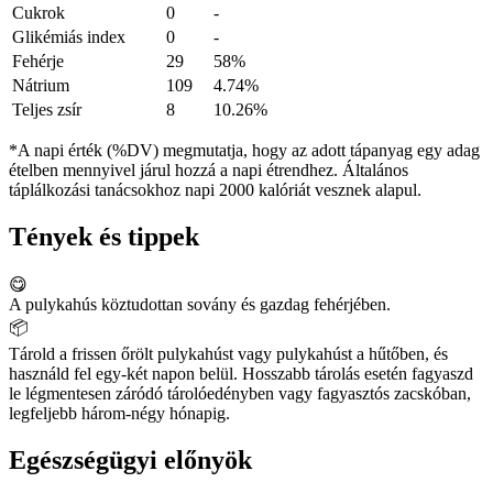
Cukrok
0
-
Glikémiás index
0
-
Fehérje
29
58%
Nátrium
109
4.74%
Teljes zsír
8
10.26%
*A napi érték (%DV) megmutatja, hogy az adott tápanyag egy adag
ételben mennyivel járul hozzá a napi étrendhez. Általános
táplálkozási tanácsokhoz napi 2000 kalóriát vesznek alapul.
Tények és tippek
😋
A pulykahús köztudottan sovány és gazdag fehérjében.
📦
Tárold a frissen őrölt pulykahúst vagy pulykahúst a hűtőben, és
használd fel egy-két napon belül. Hosszabb tárolás esetén fagyaszd
le légmentesen záródó tárolóedényben vagy fagyasztós zacskóban,
legfeljebb három-négy hónapig.
Egészségügyi előnyök