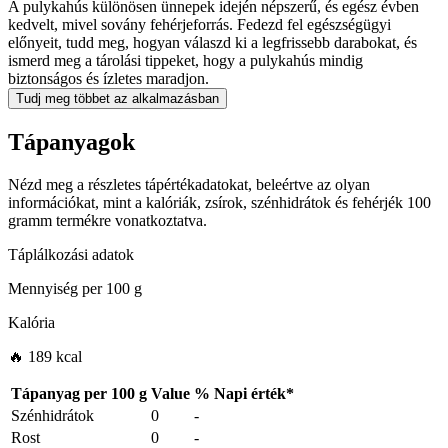
A pulykahús különösen ünnepek idején népszerű, és egész évben
kedvelt, mivel sovány fehérjeforrás. Fedezd fel egészségügyi
előnyeit, tudd meg, hogyan válaszd ki a legfrissebb darabokat, és
ismerd meg a tárolási tippeket, hogy a pulykahús mindig
biztonságos és ízletes maradjon.
Tudj meg többet az alkalmazásban
Tápanyagok
Nézd meg a részletes tápértékadatokat, beleértve az olyan
információkat, mint a kalóriák, zsírok, szénhidrátok és fehérjék 100
gramm termékre vonatkoztatva.
Táplálkozási adatok
Mennyiség per
100 g
Kalória
🔥 189 kcal
Tápanyag per
100 g
Value
%
Napi érték
*
Szénhidrátok
0
-
Rost
0
-