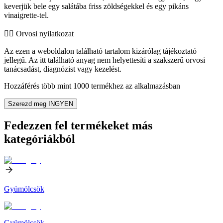
keverjük bele egy salátába friss zöldségekkel és egy pikáns
vinaigrette-tel.
👨‍⚕️️ Orvosi nyilatkozat
Az ezen a weboldalon található tartalom kizárólag tájékoztató
jellegű. Az itt található anyag nem helyettesíti a szakszerű orvosi
tanácsadást, diagnózist vagy kezelést.
Hozzáférés több mint 1000 termékhez az alkalmazásban
Szerezd meg INGYEN
Fedezzen fel termékeket más
kategóriákból
Gyümölcsök
Gyümölcsök