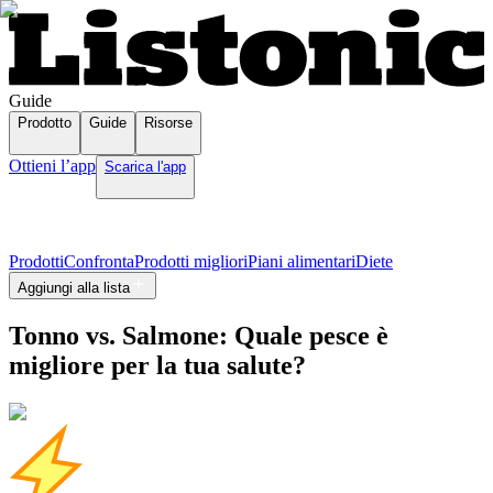
Guide
Prodotto
Guide
Risorse
Ottieni l’app
Scarica l'app
Prodotti
Confronta
Prodotti migliori
Piani alimentari
Diete
Aggiungi alla lista
Tonno vs. Salmone: Quale pesce è
migliore per la tua salute?