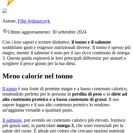
Autore:
Filip Jędraszczyk
Ultimo aggiornamento:
30 settembre 2024
Con i loro sapori e texture distintive,
il tonno e il salmone
soddisfano gusti e esigenze nutrizionali diverse. Il tonno è spesso più
magro, mentre il salmone è noto per il suo ricco contenuto di omega-
3. Questa guida esplorerà le loro principali differenze per aiutarti a
scegliere il pesce giusto per la tua dieta.
Meno calorie nel tonno
Il tonno
è una fonte di proteine magre e a basso contenuto calorico,
rendendolo perfetto per le persone in
perdita di peso
o in
diete ad
alto contenuto proteico e a basso contenuto di grassi
. Il suo
sapore leggero e il suo alto contenuto proteico lo rendono
un'aggiunta versatile a qualsiasi pasto.
Il salmone
, pur avendo un contenuto calorico più elevato, fornisce
più grassi sani, in particolare
omega-3
, che sono essenziali per la
salute del cuore. È ideale per coloro che cercano opzioni nutrienti