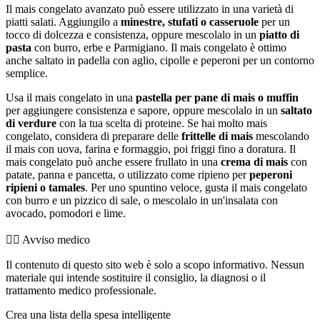
Il mais congelato avanzato può essere utilizzato in una varietà di
piatti salati. Aggiungilo a
minestre, stufati o casseruole
per un
tocco di dolcezza e consistenza, oppure mescolalo in un
piatto di
pasta
con burro, erbe e Parmigiano. Il mais congelato è ottimo
anche saltato in padella con aglio, cipolle e peperoni per un contorno
semplice.
Usa il mais congelato in una
pastella per pane di mais o muffin
per aggiungere consistenza e sapore, oppure mescolalo in un
saltato
di verdure
con la tua scelta di proteine. Se hai molto mais
congelato, considera di preparare delle
frittelle di mais
mescolando
il mais con uova, farina e formaggio, poi friggi fino a doratura. Il
mais congelato può anche essere frullato in una
crema di mais
con
patate, panna e pancetta, o utilizzato come ripieno per
peperoni
ripieni o tamales
. Per uno spuntino veloce, gusta il mais congelato
con burro e un pizzico di sale, o mescolalo in un'insalata con
avocado, pomodori e lime.
👨‍⚕️️ Avviso medico
Il contenuto di questo sito web è solo a scopo informativo. Nessun
materiale qui intende sostituire il consiglio, la diagnosi o il
trattamento medico professionale.
Crea una lista della spesa intelligente