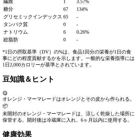
繊維
1
3.57%
糖分
67
134%
グリセミックインデックス
65
-
タンパク質
0
-
ナトリウム
6
0.26%
総脂肪
0
-
*1日の摂取基準（DV）の%は、食品1回分の栄養が1日の食
事にどの程度貢献するかを示します。一般的な栄養指導には
1日2,000カロリーが基準とされています。
豆知識＆ヒント
😋
オレンジ・マーマレードはオレンジとその皮から作られる。
📦
未開封のオレンジ・マーマレードは、涼しく乾燥した場所に
保管する。開封後は冷蔵庫に入れ、6ヶ月以内に使用する。
健康効果