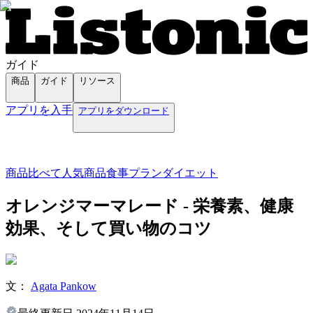
ガイド
商品
ガイド
リソース
アプリを入手
アプリをダウンロード
商品
比べて
人気商品
食事プラン
ダイエット
オレンジマーマレード - 栄養素、健康
効果、そして買い物のコツ
文：
Agata Pankow