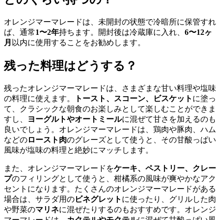
オレンジマーマレードは、未開封の状態で冷暗所に保管すれ
ば、通常
1〜2年
持ちます。開封後は冷蔵庫に入れ、
6〜12ヶ
月
以内に使用することをお勧めします。
残った料理はどうする？
残ったオレンジマーマレードは、さまざまな甘い料理や塩味
の料理に使えます。
トースト、スコーン、ビスケット
に塗っ
て、クラシックな朝食のお楽しみとして楽しむことができま
すし、
ヨーグルトやオートミール
に混ぜて甘さを加えるのも
良いでしょう。オレンジマーマレードは、鶏肉や豚肉、ハム
などの
ロースト肉
のグレーズとして使うと、その甘酸っぱい
風味が塩味の料理と絶妙にマッチします。
また、オレンジマーマレードを
ケーキ、ペストリー、クレー
プ
のフィリングとして使うと、柑橘系の風味が爽やかなアク
セントになります。たくさんのオレンジマーマレードがある
場合は、サラダ用の
ビネグレット
に使ったり、グリルした肉
や野菜の
マリネ
に混ぜたりするのもおすすめです。オレンジ
マーマレードは、
カクテルやモクテル
に混ぜて甘酸っぱい風