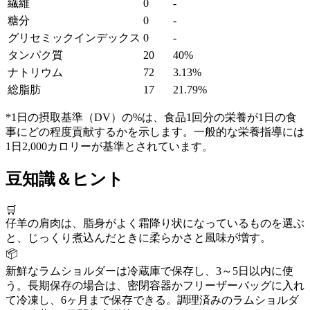
繊維
0
-
糖分
0
-
グリセミックインデックス
0
-
タンパク質
20
40%
ナトリウム
72
3.13%
総脂肪
17
21.79%
*1日の摂取基準（DV）の%は、食品1回分の栄養が1日の食
事にどの程度貢献するかを示します。一般的な栄養指導には
1日2,000カロリーが基準とされています。
豆知識＆ヒント
🛒
仔羊の肩肉は、脂身がよく霜降り状になっているものを選ぶ
と、じっくり煮込んだときに柔らかさと風味が増す。
📦
新鮮なラムショルダーは冷蔵庫で保存し、3～5日以内に使
う。長期保存の場合は、密閉容器かフリーザーバッグに入れ
て冷凍し、6ヶ月まで保存できる。調理済みのラムショルダ