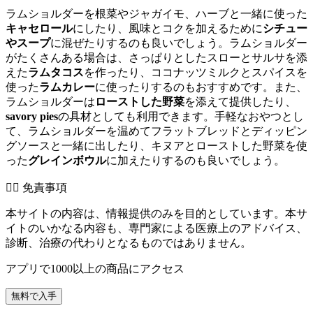
ラムショルダーを根菜やジャガイモ、ハーブと一緒に使った
キャセロール
にしたり、風味とコクを加えるために
シチュー
やスープ
に混ぜたりするのも良いでしょう。ラムショルダー
がたくさんある場合は、さっぱりとしたスローとサルサを添
えた
ラムタコス
を作ったり、ココナッツミルクとスパイスを
使った
ラムカレー
に使ったりするのもおすすめです。また、
ラムショルダーは
ローストした野菜
を添えて提供したり、
savory pies
の具材としても利用できます。手軽なおやつとし
て、ラムショルダーを温めてフラットブレッドとディッピン
グソースと一緒に出したり、キヌアとローストした野菜を使
った
グレインボウル
に加えたりするのも良いでしょう。
👨‍⚕️️ 免責事項
本サイトの内容は、情報提供のみを目的としています。本サ
イトのいかなる内容も、専門家による医療上のアドバイス、
診断、治療の代わりとなるものではありません。
アプリで1000以上の商品にアクセス
無料で入手