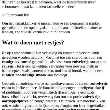
deur van de koelkast te bewaren, waar de temperaturen meer
schommelen, wat kan leiden tot snellere bederf.
✅ Interessant feit
Om het gemakkelijker te maken, kun je een permanente marker
gebruiken om de openingsdatum op de amandelmelkcontainer te
labelen, zodat je de versheid kunt bijhouden.
Wat te doen met restjes?
Restjes amandelmelk zijn veelzijdig en kunnen in verschillende
gerechten worden gebruikt. Voeg het toe aan smoothies voor een
romige textuur
of gebruik het als basis voor
zuivelvrije soepen en
sauzen
. Het is een geweldige vervanger voor gewone melk in
bakrecepten zoals pannenkoeken, muffins of brood, waar het een
subtiele nootachtige smaak
aan toevoegt.
Gebruik amandelmelk in je ochtendhavermout of als een
zuivelvrije
room
in koffie en thee. Je kunt het ook mengen in zelfgemaakte ijs
of puddingen voor een veganistisch dessert. Als je een grote
hoeveelheid over hebt, overweeg dan om een portie
zuivelvrije
aardappelpuree
of romige pastasaus te maken. Amandelmelk kan
ook worden ingevroren in ijsblokjesvormpjes om later te gebruiken
in smoothies of om
koffie te koelen zonder het te verdunnen
.