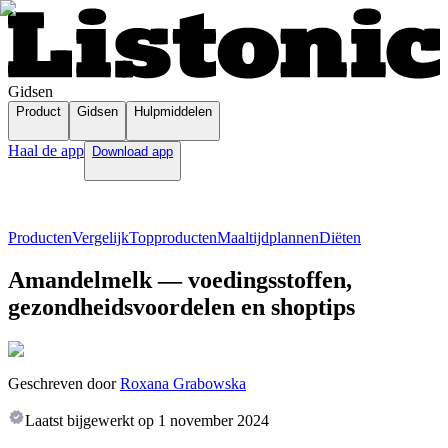
Gidsen
Product
Gidsen
Hulpmiddelen
Haal de app
Download app
Producten
Vergelijk
Topproducten
Maaltijdplannen
Diëten
Amandelmelk — voedingsstoffen,
gezondheidsvoordelen en shoptips
Geschreven door
Roxana Grabowska
Laatst bijgewerkt op
1 november 2024