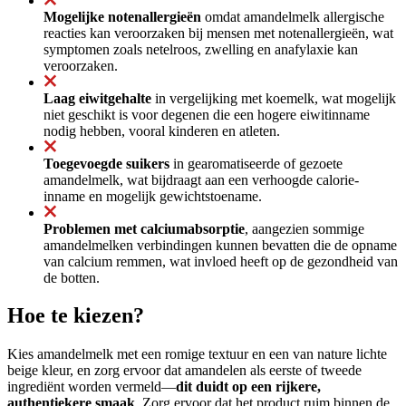
Mogelijke notenallergieën
omdat amandelmelk allergische
reacties kan veroorzaken bij mensen met notenallergieën, wat
symptomen zoals netelroos, zwelling en anafylaxie kan
veroorzaken.
Laag eiwitgehalte
in vergelijking met koemelk, wat mogelijk
niet geschikt is voor degenen die een hogere eiwitinname
nodig hebben, vooral kinderen en atleten.
Toegevoegde suikers
in gearomatiseerde of gezoete
amandelmelk, wat bijdraagt aan een verhoogde calorie-
inname en mogelijk gewichtstoename.
Problemen met calciumabsorptie
, aangezien sommige
amandelmelken verbindingen kunnen bevatten die de opname
van calcium remmen, wat invloed heeft op de gezondheid van
de botten.
Hoe te kiezen?
Kies amandelmelk met een romige textuur en een van nature lichte
beige kleur, en zorg ervoor dat amandelen als eerste of tweede
ingrediënt worden vermeld—
dit duidt op een rijkere,
authentiekere smaak
. Zorg ervoor dat het product ruim binnen de