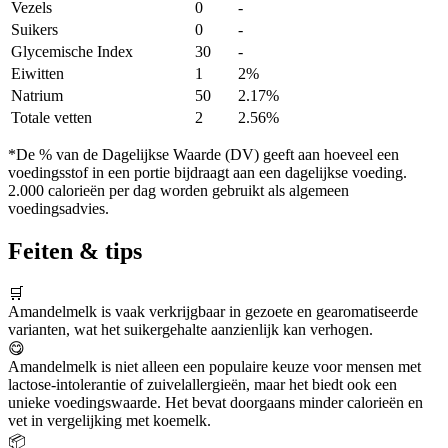
Vezels
0
-
Suikers
0
-
Glycemische Index
30
-
Eiwitten
1
2%
Natrium
50
2.17%
Totale vetten
2
2.56%
*De % van de Dagelijkse Waarde (DV) geeft aan hoeveel een
voedingsstof in een portie bijdraagt aan een dagelijkse voeding.
2.000 calorieën per dag worden gebruikt als algemeen
voedingsadvies.
Feiten & tips
🛒
Amandelmelk is vaak verkrijgbaar in gezoete en gearomatiseerde
varianten, wat het suikergehalte aanzienlijk kan verhogen.
😋
Amandelmelk is niet alleen een populaire keuze voor mensen met
lactose-intolerantie of zuivelallergieën, maar het biedt ook een
unieke voedingswaarde. Het bevat doorgaans minder calorieën en
vet in vergelijking met koemelk.
📦