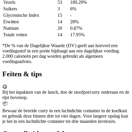
Vezels
53
189.29%
Suikers
3
6%
Glycemische Index
15
-
Eiwitten
14
28%
Natrium
20
0.87%
Totale vetten
14
17.95%
*De % van de Dagelijkse Waarde (DV) geeft aan hoeveel een
voedingsstof in een portie bijdraagt aan een dagelijkse voeding.
2.000 calorieën per dag worden gebruikt als algemeen
voedingsadvies.
Feiten & tips
😋
Bij het inpakken van de lunch, doe de stoofpot/curry onderaan en de
rijst bovenop.
📦
Bewaar de bereide curry in een luchtdichte container in de koelkast
en gebruik deze binnen drie tot vier dagen. Voor langere opslag kun
je het in een luchtdichte container tot drie maanden invriezen.