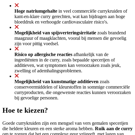
Hoge natriumgehalte
in veel commerciële currykruiden of
kant-en-klare curry gerechten, wat kan bijdragen aan hoge
bloeddruk en verhoogde cardiovasculaire risico's.
Mogelijkheid van spijsverteringsirritatie
zoals brandend
maagzuur of maagklachten, vooral bij mensen die gevoelig
zijn voor pittig voedsel.
Risico op allergische reacties
afhankelijk van de
ingrediënten in de curry, zoals bepaalde specerijen of
additieven, wat symptomen kan veroorzaken zoals jeuk,
zwelling of ademhalingsproblemen.
Mogelijkheid van kunstmatige additieven
zoals
conserveermiddelen of kleurstoffen in sommige commerciële
curryproducten, die ongewenste reacties kunnen veroorzaken
bij gevoelige personen.
Hoe te kiezen?
Goede currykruiden zijn een mengsel van vers gemalen specerijen
die heldere kleuren en een sterke aroma hebben.
Ruik aan de curry
om te zorgen dat het een complexe geur vrijgeeft, met lagen van