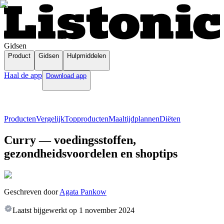
Gidsen
Product
Gidsen
Hulpmiddelen
Haal de app
Download app
Producten
Vergelijk
Topproducten
Maaltijdplannen
Diëten
Curry — voedingsstoffen,
gezondheidsvoordelen en shoptips
Geschreven door
Agata Pankow
Laatst bijgewerkt op
1 november 2024