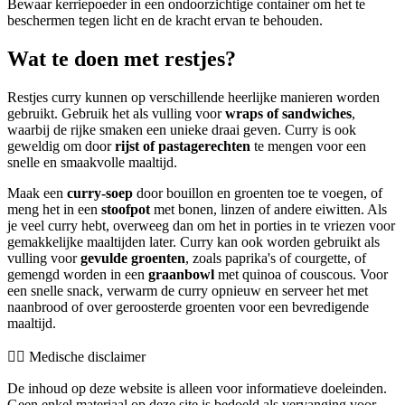
Bewaar kerriepoeder in een ondoorzichtige container om het te
beschermen tegen licht en de kracht ervan te behouden.
Wat te doen met restjes?
Restjes curry kunnen op verschillende heerlijke manieren worden
gebruikt. Gebruik het als vulling voor
wraps of sandwiches
,
waarbij de rijke smaken een unieke draai geven. Curry is ook
geweldig om door
rijst of pastagerechten
te mengen voor een
snelle en smaakvolle maaltijd.
Maak een
curry-soep
door bouillon en groenten toe te voegen, of
meng het in een
stoofpot
met bonen, linzen of andere eiwitten. Als
je veel curry hebt, overweeg dan om het in porties in te vriezen voor
gemakkelijke maaltijden later. Curry kan ook worden gebruikt als
vulling voor
gevulde groenten
, zoals paprika's of courgette, of
gemengd worden in een
graanbowl
met quinoa of couscous. Voor
een snelle snack, verwarm de curry opnieuw en serveer het met
naanbrood of over geroosterde groenten voor een bevredigende
maaltijd.
👨‍⚕️️ Medische disclaimer
De inhoud op deze website is alleen voor informatieve doeleinden.
Geen enkel materiaal op deze site is bedoeld als vervanging voor