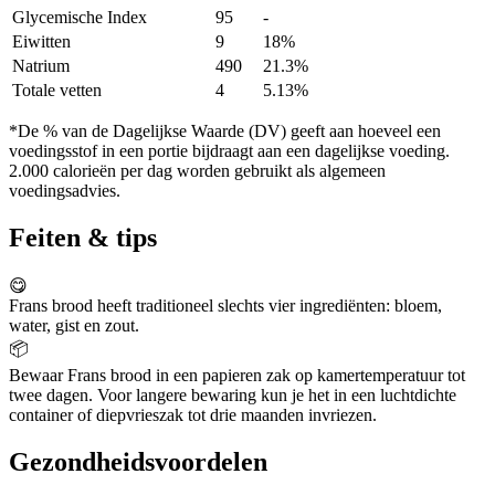
Glycemische Index
95
-
Eiwitten
9
18%
Natrium
490
21.3%
Totale vetten
4
5.13%
*De % van de Dagelijkse Waarde (DV) geeft aan hoeveel een
voedingsstof in een portie bijdraagt aan een dagelijkse voeding.
2.000 calorieën per dag worden gebruikt als algemeen
voedingsadvies.
Feiten & tips
😋
Frans brood heeft traditioneel slechts vier ingrediënten: bloem,
water, gist en zout.
📦
Bewaar Frans brood in een papieren zak op kamertemperatuur tot
twee dagen. Voor langere bewaring kun je het in een luchtdichte
container of diepvrieszak tot drie maanden invriezen.
Gezondheidsvoordelen