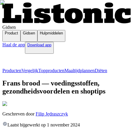
Gidsen
Product
Gidsen
Hulpmiddelen
Haal de app
Download app
Producten
Vergelijk
Topproducten
Maaltijdplannen
Diëten
Frans brood — voedingsstoffen,
gezondheidsvoordelen en shoptips
Geschreven door
Filip Jędraszczyk
Laatst bijgewerkt op
1 november 2024