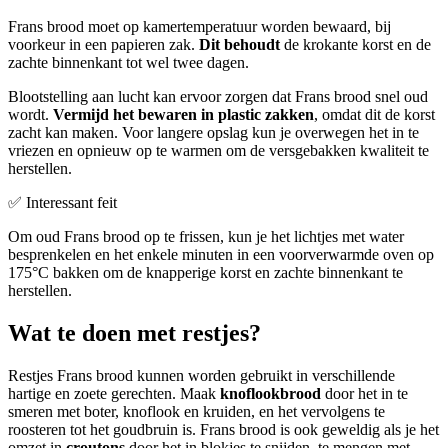
Frans brood moet op kamertemperatuur worden bewaard, bij
voorkeur in een papieren zak.
Dit behoudt
de krokante korst en de
zachte binnenkant tot wel twee dagen.
Blootstelling aan lucht kan ervoor zorgen dat Frans brood snel oud
wordt.
Vermijd het bewaren in plastic zakken
, omdat dit de korst
zacht kan maken. Voor langere opslag kun je overwegen het in te
vriezen en opnieuw op te warmen om de versgebakken kwaliteit te
herstellen.
✅ Interessant feit
Om oud Frans brood op te frissen, kun je het lichtjes met water
besprenkelen en het enkele minuten in een voorverwarmde oven op
175°C bakken om de knapperige korst en zachte binnenkant te
herstellen.
Wat te doen met restjes?
Restjes Frans brood kunnen worden gebruikt in verschillende
hartige en zoete gerechten. Maak
knoflookbrood
door het in te
smeren met boter, knoflook en kruiden, en het vervolgens te
roosteren tot het goudbruin is. Frans brood is ook geweldig als je het
omzet in
croutons
door het in blokjes te snijden, te mengen met