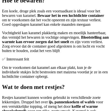
Hoe te bewaren?
Een koele, droge plek zoals een voorraadkast is ideaal voor het
bewaren van karamel.
Bewaar het in een luchtdichte container
om te voorkomen dat het vocht opneemt en zijn textuur verliest.
Goed opgeslagen karamel kan enkele maanden meegaan
Vochtigheid kan karamel plakkerig maken en moeilijk hanteerbaar,
dus vermijd het bewaren in vochtige omgevingen.
Blootstelling aan
warmte kan ervoor zorgen dat het smelt
en zijn vorm verliest.
Zorg ervoor dat de container goed afgesloten is om lucht en vocht
buiten te houden, zodat het vers blijft
✅ Interessant feit
Om te voorkomen dat karamel aan elkaar plakt, kun je de
individuele stukjes licht bestrooien met maizena voordat je ze in een
luchtdichte container opbergt.
Wat te doen met restjes?
Restjes karamel kunnen worden gebruikt in verschillende zoete
lekkernijen. Druppel het over
ijs, pannenkoeken of wafels
voor
een verrukkelijke topping, of meng het door
koffie of warme
chocolademelk
voor een rijke, zoete smaak. Karamel is ook