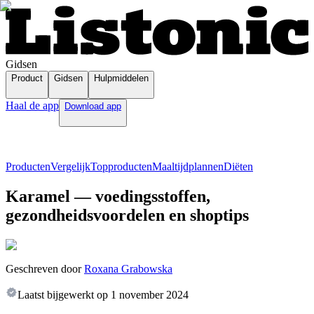
Gidsen
Product
Gidsen
Hulpmiddelen
Haal de app
Download app
Producten
Vergelijk
Topproducten
Maaltijdplannen
Diëten
Karamel — voedingsstoffen,
gezondheidsvoordelen en shoptips
Geschreven door
Roxana Grabowska
Laatst bijgewerkt op
1 november 2024