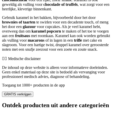
geweldig als vulling voor
chocolade of truffels
, wat zorgt voor een
heerlijke, kleverige binnenkant.
Gebruik karamel in het bakken, bijvoorbeeld door het door
brownies of taarten
te swirlen voor een decadente touch, of meng
het door een
glazuur
voor cupcakes. Als je veel karamel hebt,
overweeg dan om
karamel popcorn
te maken of het toe te voegen
aan een
fruitsaus
met roomkaas. Karamel kan ook worden gebruikt
als vulling voor
macarons
of in lagen in een
trifle
met cake en
slagroom. Voor een hartige twist, druppel karamel over geroosterde
noten met een snufje zeezout voor een zoete en zoute snack.
👨‍⚕️️ Medische disclaimer
De inhoud op deze website is alleen voor informatieve doeleinden.
Geen enkel materiaal op deze site is bedoeld als vervanging voor
professioneel medisch advies, diagnose of behandeling.
Toegang tot 1000+ producten in de app
GRATIS verkrijgen
Ontdek producten uit andere categorieën