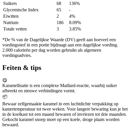
Suikers
68
136%
Glycemische Index
65
-
Eiwitten
2
4%
Natrium
186
8.09%
Totale vetten
3
3.85%
*De % van de Dagelijkse Waarde (DV) geeft aan hoeveel een
voedingsstof in een portie bijdraagt aan een dagelijkse voeding.
2.000 calorieën per dag worden gebruikt als algemeen
voedingsadvies.
Feiten & tips
😋
Karamellisatie is een complexe Maillard-reactie, waarbij suiker
afbreekt en nieuwe verbindingen vormt.
📦
Bewaar zelfgemaakte karamel in een luchtdichte verpakking op
kamertemperatuur tot twee weken. Voor langere bewaring kun je het
in de koelkast tot een maand bewaren of invriezen tot drie maanden.
Gekocht karamel snoep moet op een koele, droge plaats worden
bewaard.