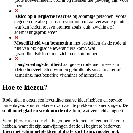
grote hoeveelheden, vooral bij mensen die gevoelig zijn voor
uien.
Risico op allergische reacties
bij sommige personen, vooral
degenen die allergisch zijn voor uien of aanverwante planten,
wat kan leiden tot symptomen zoals jeuk, zwelling of
ademhalingsproblemen.
Mogelijkheid van besmetting
met pesticiden als de rode ui
niet van biologische leveranciers komt, wat
gezondheidsrisico's met zich mee kan brengen.
Laag voedingsdichtheid
aangezien rode uien meestal in
kleine hoeveelheden worden gebruikt als smaakmaker of
garnering, met beperkte vitamines of mineralen.
Hoe te kiezen?
Rode uien moeten een levendige paarse kleur hebben en stevige
buitenlagen, zonder tekenen van zachte plekken of kneuzingen.
De
schil moet glad en strak om de ui zitten
, wat versheid aangeeft.
Vermijd rode uien die zijn begonnen te kiemen of een muffe geur
hebben, want dit zijn aanwijzingen dat de ui begint te bederven.
Uien met schimmelplekken of die te zacht zijn, moeten ook