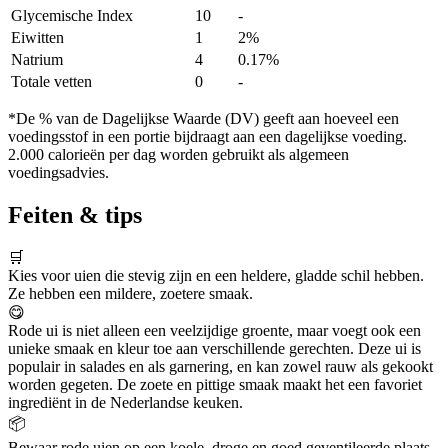
Glycemische Index
10
-
Eiwitten
1
2%
Natrium
4
0.17%
Totale vetten
0
-
*De % van de Dagelijkse Waarde (DV) geeft aan hoeveel een
voedingsstof in een portie bijdraagt aan een dagelijkse voeding.
2.000 calorieën per dag worden gebruikt als algemeen
voedingsadvies.
Feiten & tips
🛒
Kies voor uien die stevig zijn en een heldere, gladde schil hebben.
Ze hebben een mildere, zoetere smaak.
😋
Rode ui is niet alleen een veelzijdige groente, maar voegt ook een
unieke smaak en kleur toe aan verschillende gerechten. Deze ui is
populair in salades en als garnering, en kan zowel rauw als gekookt
worden gegeten. De zoete en pittige smaak maakt het een favoriet
ingrediënt in de Nederlandse keuken.
📦
Bewaar rode uien op een koele, droge en goed geventileerde plaats,