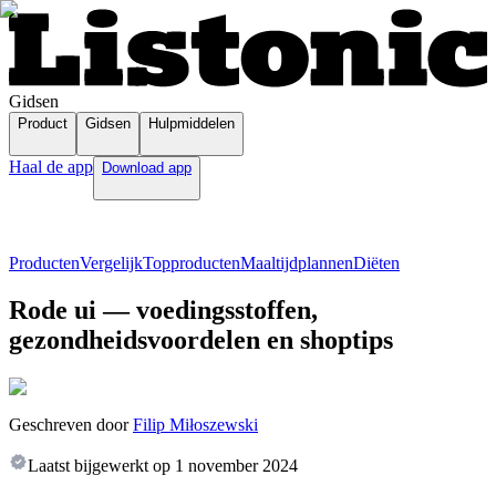
Gidsen
Product
Gidsen
Hulpmiddelen
Haal de app
Download app
Producten
Vergelijk
Topproducten
Maaltijdplannen
Diëten
Rode ui — voedingsstoffen,
gezondheidsvoordelen en shoptips
Geschreven door
Filip Miłoszewski
Laatst bijgewerkt op
1 november 2024