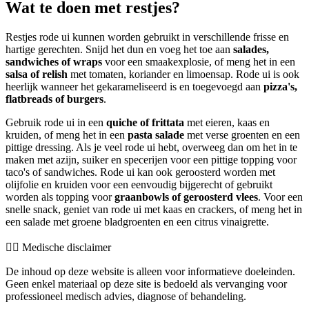
Wat te doen met restjes?
Restjes rode ui kunnen worden gebruikt in verschillende frisse en
hartige gerechten. Snijd het dun en voeg het toe aan
salades,
sandwiches of wraps
voor een smaakexplosie, of meng het in een
salsa of relish
met tomaten, koriander en limoensap. Rode ui is ook
heerlijk wanneer het gekarameliseerd is en toegevoegd aan
pizza's,
flatbreads of burgers
.
Gebruik rode ui in een
quiche of frittata
met eieren, kaas en
kruiden, of meng het in een
pasta salade
met verse groenten en een
pittige dressing. Als je veel rode ui hebt, overweeg dan om het in te
maken met azijn, suiker en specerijen voor een pittige topping voor
taco's of sandwiches. Rode ui kan ook geroosterd worden met
olijfolie en kruiden voor een eenvoudig bijgerecht of gebruikt
worden als topping voor
graanbowls of geroosterd vlees
. Voor een
snelle snack, geniet van rode ui met kaas en crackers, of meng het in
een salade met groene bladgroenten en een citrus vinaigrette.
👨‍⚕️️ Medische disclaimer
De inhoud op deze website is alleen voor informatieve doeleinden.
Geen enkel materiaal op deze site is bedoeld als vervanging voor
professioneel medisch advies, diagnose of behandeling.