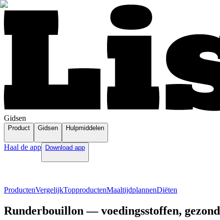
Gidsen
Product
Gidsen
Hulpmiddelen
Haal de app
Download app
Producten
Vergelijk
Topproducten
Maaltijdplannen
Diëten
Runderbouillon — voedingsstoffen, gezond