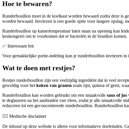
Hoe te bewaren?
Runderbouillon moet in de koelkast worden bewaard zodra deze is g
worden bewaard. Invriezen is een goede optie voor langere opslag, me
Runderbouillon op kamertemperatuur laten staan na opening kan leide
keukengerei om te voorkomen dat er bacteriën in de bouillon komen.
✅ Interessant feit
Voor gemakkelijke portie-indeling kun je runderbouillon invriezen in 
Wat te doen met restjes?
Restjes runderbouillon zijn een veelzijdig ingrediënt dat in veel rece
geweldig voor het
koken van granen
zoals rijst, quinoa of gerst, wa
Runderbouillon kan worden gebruikt om een smaakvolle
saus of jus
v
te deglazeren na het aanbraden van vlees, zodat je alle smaakvolle stu
reduceren tot een geconcentreerde runderbouillon. Runderbouillon k
👨‍⚕️️ Medische disclaimer
De inhoud op deze website is alleen voor informatieve doeleinden. Ge