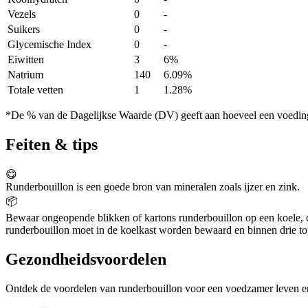
Vezels
0
-
Suikers
0
-
Glycemische Index
0
-
Eiwitten
3
6%
Natrium
140
6.09%
Totale vetten
1
1.28%
*De % van de Dagelijkse Waarde (DV) geeft aan hoeveel een voedingss
Feiten & tips
😋
Runderbouillon is een goede bron van mineralen zoals ijzer en zink.
📦
Bewaar ongeopende blikken of kartons runderbouillon op een koele, d
runderbouillon moet in de koelkast worden bewaard en binnen drie to
Gezondheidsvoordelen
Ontdek de voordelen van runderbouillon voor een voedzamer leven e