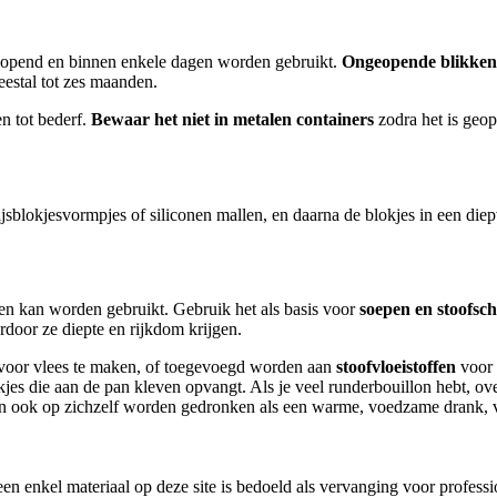
eopend en binnen enkele dagen worden gebruikt.
Ongeopende blikken
estal tot zes maanden.
n tot bederf.
Bewaar het niet in metalen containers
zodra het is geop
ijsblokjesvormpjes of siliconen mallen, en daarna de blokjes in een die
pten kan worden gebruikt. Gebruik het als basis voor
soepen en stoofsch
ardoor ze diepte en rijkdom krijgen.
oor vlees te maken, of toegevoegd worden aan
stoofvloeistoffen
voor 
kjes die aan de pan kleven opvangt. Als je veel runderbouillon hebt, over
an ook op zichzelf worden gedronken als een warme, voedzame drank, v
en enkel materiaal op deze site is bedoeld als vervanging voor profess