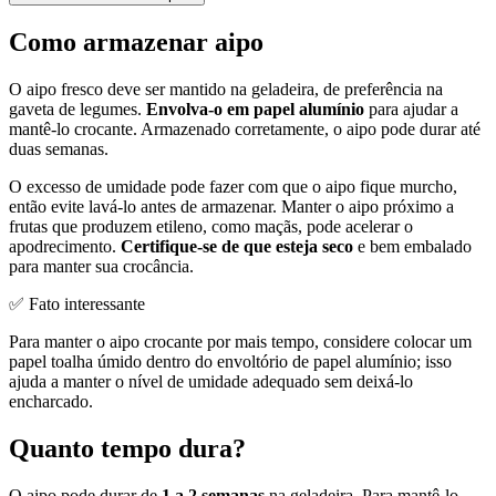
Como armazenar aipo
O aipo fresco deve ser mantido na geladeira, de preferência na
gaveta de legumes.
Envolva-o em papel alumínio
para ajudar a
mantê-lo crocante. Armazenado corretamente, o aipo pode durar até
duas semanas.
O excesso de umidade pode fazer com que o aipo fique murcho,
então evite lavá-lo antes de armazenar. Manter o aipo próximo a
frutas que produzem etileno, como maçãs, pode acelerar o
apodrecimento.
Certifique-se de que esteja seco
e bem embalado
para manter sua crocância.
✅ Fato interessante
Para manter o aipo crocante por mais tempo, considere colocar um
papel toalha úmido dentro do envoltório de papel alumínio; isso
ajuda a manter o nível de umidade adequado sem deixá-lo
encharcado.
Quanto tempo dura?
O aipo pode durar de
1 a 2 semanas
na geladeira. Para mantê-lo