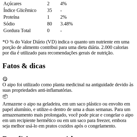
Açúcares
2
4%
Índice Glicêmico
35
-
Proteína
1
2%
Sódio
80
3.48%
Gordura Total
0
-
*O % do Valor Diário (VD) indica o quanto um nutriente em uma
porção de alimento contribui para uma dieta diária. 2.000 calorias
por dia é utilizado para recomendações gerais de nutrição.
Fatos & dicas
😋
O aipo foi utilizado como planta medicinal na antiguidade devido às
suas propriedades anti-inflamatórias.
📦
Armazene o aipo na geladeira, em um saco plástico ou envolto em
papel alumínio, e utilize-o dentro de uma a duas semanas. Para um
armazenamento mais prolongado, você pode picar e congelar o aipo
em um recipiente hermético ou em um saco para freezer, embora
seja melhor usá-lo em pratos cozidos após o congelamento.