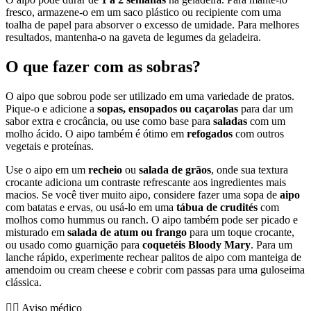
fresco, armazene-o em um saco plástico ou recipiente com uma
toalha de papel para absorver o excesso de umidade. Para melhores
resultados, mantenha-o na gaveta de legumes da geladeira.
O que fazer com as sobras?
O aipo que sobrou pode ser utilizado em uma variedade de pratos.
Pique-o e adicione a
sopas, ensopados ou caçarolas
para dar um
sabor extra e crocância, ou use como base para
saladas
com um
molho ácido. O aipo também é ótimo em
refogados
com outros
vegetais e proteínas.
Use o aipo em um
recheio
ou
salada de grãos
, onde sua textura
crocante adiciona um contraste refrescante aos ingredientes mais
macios. Se você tiver muito aipo, considere fazer uma sopa de
aipo
com batatas e ervas, ou usá-lo em uma
tábua de crudités
com
molhos como hummus ou ranch. O aipo também pode ser picado e
misturado em
salada de atum ou frango
para um toque crocante,
ou usado como guarnição para
coquetéis Bloody Mary
. Para um
lanche rápido, experimente rechear palitos de aipo com manteiga de
amendoim ou cream cheese e cobrir com passas para uma guloseima
clássica.
👨‍⚕️️ Aviso médico