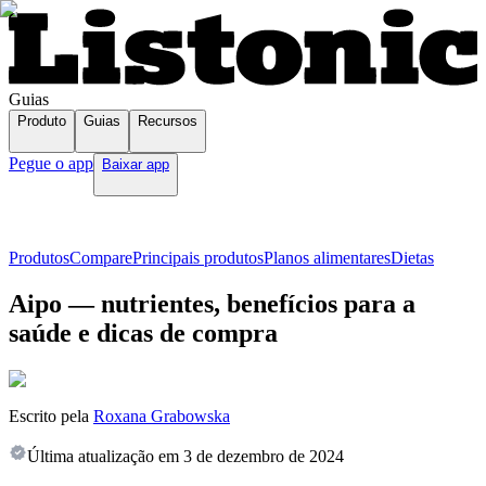
Guias
Produto
Guias
Recursos
Pegue o app
Baixar app
Produtos
Compare
Principais produtos
Planos alimentares
Dietas
Aipo — nutrientes, benefícios para a
saúde e dicas de compra
Escrito pela
Roxana Grabowska
Última atualização em
3 de dezembro de 2024