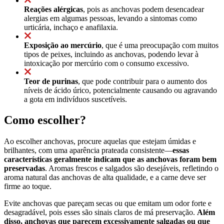
Reações alérgicas
, pois as anchovas podem desencadear
alergias em algumas pessoas, levando a sintomas como
urticária, inchaço e anafilaxia.
Exposição ao mercúrio
, que é uma preocupação com muitos
tipos de peixes, incluindo as anchovas, podendo levar à
intoxicação por mercúrio com o consumo excessivo.
Teor de purinas
, que pode contribuir para o aumento dos
níveis de ácido úrico, potencialmente causando ou agravando
a gota em indivíduos suscetíveis.
Como escolher?
Ao escolher anchovas, procure aquelas que estejam úmidas e
brilhantes, com uma aparência prateada consistente—
essas
características geralmente indicam que as anchovas foram bem
preservadas
. Aromas frescos e salgados são desejáveis, refletindo o
aroma natural das anchovas de alta qualidade, e a carne deve ser
firme ao toque.
Evite anchovas que pareçam secas ou que emitam um odor forte e
desagradável, pois esses são sinais claros de má preservação.
Além
disso, anchovas que parecem excessivamente salgadas ou que