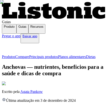
Guias
Produto
Guias
Recursos
Pegue o app
Baixar app
Produtos
Compare
Principais produtos
Planos alimentares
Dietas
Anchovas — nutrientes, benefícios para a
saúde e dicas de compra
Escrito pela
Agata Pankow
Última atualização em
3 de dezembro de 2024