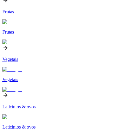
Frutas
Frutas
Vegetais
Vegetais
Laticínios & ovos
Laticínios & ovos