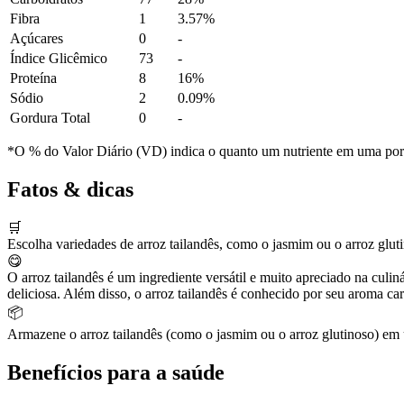
Fibra
1
3.57%
Açúcares
0
-
Índice Glicêmico
73
-
Proteína
8
16%
Sódio
2
0.09%
Gordura Total
0
-
*O % do Valor Diário (VD) indica o quanto um nutriente em uma porção
Fatos & dicas
🛒
Escolha variedades de arroz tailandês, como o jasmim ou o arroz glut
😋
O arroz tailandês é um ingrediente versátil e muito apreciado na culi
deliciosa. Além disso, o arroz tailandês é conhecido por seu aroma car
📦
Armazene o arroz tailandês (como o jasmim ou o arroz glutinoso) em 
Benefícios para a saúde