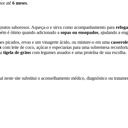
por até
6 meses
.
e pratos saborosos. Aqueça-o e sirva como acompanhamento para
refoga
ambém é ótimo quando adicionado a
sopas ou ensopados
, ajudando a eng
s picados, ervas e um vinagrete ácido, ou misture-o em uma
casserole
z
com leite de coco, açúcar e especiarias para uma sobremesa reconfort
ma
tigela de grãos
com legumes assados e uma proteína de sua escolha. 
l neste site substitui o aconselhamento médico, diagnóstico ou tratamen