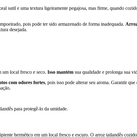
oral sutil e uma textura ligeiramente pegajosa, mas firme, quando cozid
empoeirado, pois pode ter sido armazenado de forma inadequada.
Arroz
xtura desejada.
 um local fresco e seco.
Isso mantém
sua qualidade e prolonga sua vid
ntos com odores fortes
, pois isso pode alterar seu aroma. Garantir que
nação.
ilandês para protegê-lo da umidade.
ente hermético em um local fresco e escuro. O arroz tailandês cozid