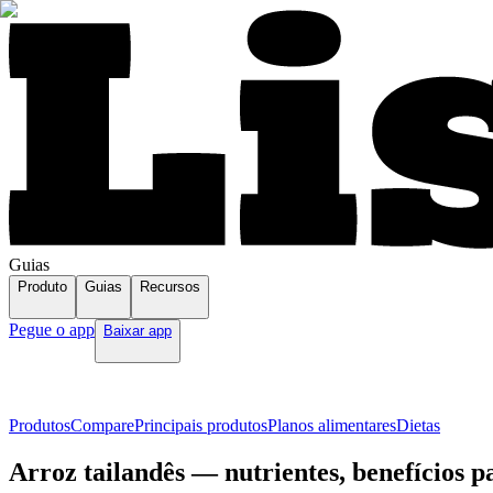
Guias
Produto
Guias
Recursos
Pegue o app
Baixar app
Produtos
Compare
Principais produtos
Planos alimentares
Dietas
Arroz tailandês — nutrientes, benefícios p