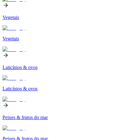
Vegetais
Vegetais
Laticínios & ovos
Laticínios & ovos
Peixes & frutos do mar
Peixes & frutos do mar