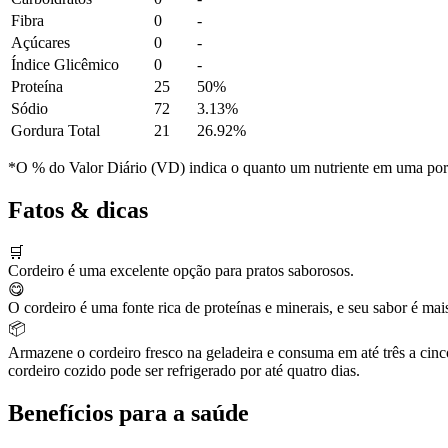
Fibra
0
-
Açúcares
0
-
Índice Glicêmico
0
-
Proteína
25
50%
Sódio
72
3.13%
Gordura Total
21
26.92%
*O % do Valor Diário (VD) indica o quanto um nutriente em uma porção
Fatos & dicas
🛒
Cordeiro é uma excelente opção para pratos saborosos.
😋
O cordeiro é uma fonte rica de proteínas e minerais, e seu sabor é m
📦
Armazene o cordeiro fresco na geladeira e consuma em até três a cin
cordeiro cozido pode ser refrigerado por até quatro dias.
Benefícios para a saúde