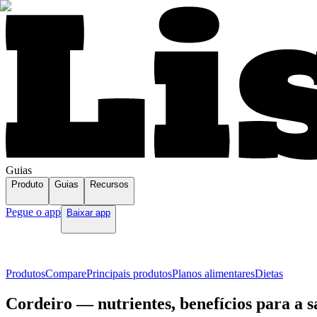
Guias
Produto
Guias
Recursos
Pegue o app
Baixar app
Produtos
Compare
Principais produtos
Planos alimentares
Dietas
Cordeiro — nutrientes, benefícios para a 