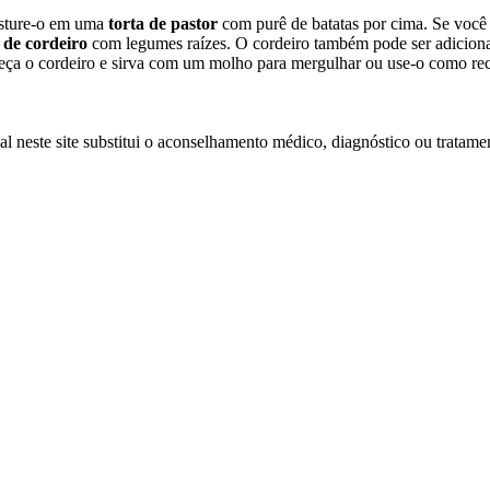
isture-o em uma
torta de pastor
com purê de batatas por cima. Se você 
 de cordeiro
com legumes raízes. O cordeiro também pode ser adicion
ueça o cordeiro e sirva com um molho para mergulhar ou use-o como re
l neste site substitui o aconselhamento médico, diagnóstico ou tratamen