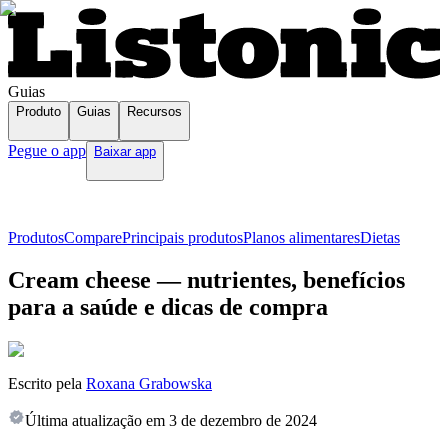
Guias
Produto
Guias
Recursos
Pegue o app
Baixar app
Produtos
Compare
Principais produtos
Planos alimentares
Dietas
Cream cheese — nutrientes, benefícios
para a saúde e dicas de compra
Escrito pela
Roxana Grabowska
Última atualização em
3 de dezembro de 2024