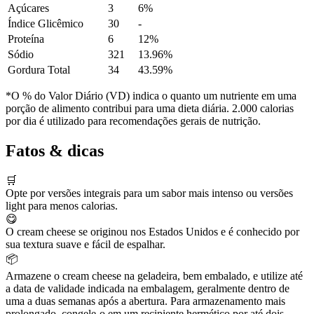
Açúcares
3
6%
Índice Glicêmico
30
-
Proteína
6
12%
Sódio
321
13.96%
Gordura Total
34
43.59%
*O % do Valor Diário (VD) indica o quanto um nutriente em uma
porção de alimento contribui para uma dieta diária. 2.000 calorias
por dia é utilizado para recomendações gerais de nutrição.
Fatos & dicas
🛒
Opte por versões integrais para um sabor mais intenso ou versões
light para menos calorias.
😋
O cream cheese se originou nos Estados Unidos e é conhecido por
sua textura suave e fácil de espalhar.
📦
Armazene o cream cheese na geladeira, bem embalado, e utilize até
a data de validade indicada na embalagem, geralmente dentro de
uma a duas semanas após a abertura. Para armazenamento mais
prolongado, congele-o em um recipiente hermético por até dois