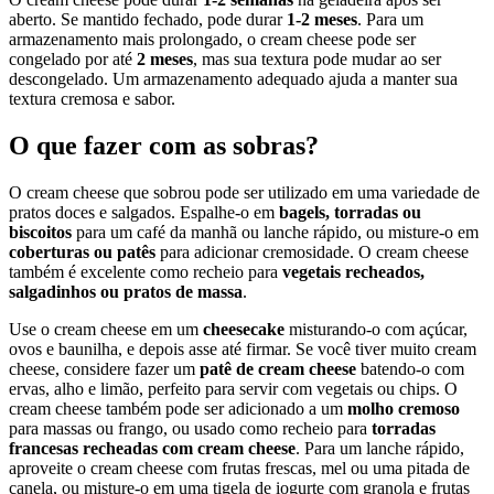
aberto. Se mantido fechado, pode durar
1-2 meses
. Para um
armazenamento mais prolongado, o cream cheese pode ser
congelado por até
2 meses
, mas sua textura pode mudar ao ser
descongelado. Um armazenamento adequado ajuda a manter sua
textura cremosa e sabor.
O que fazer com as sobras?
O cream cheese que sobrou pode ser utilizado em uma variedade de
pratos doces e salgados. Espalhe-o em
bagels, torradas ou
biscoitos
para um café da manhã ou lanche rápido, ou misture-o em
coberturas ou patês
para adicionar cremosidade. O cream cheese
também é excelente como recheio para
vegetais recheados,
salgadinhos ou pratos de massa
.
Use o cream cheese em um
cheesecake
misturando-o com açúcar,
ovos e baunilha, e depois asse até firmar. Se você tiver muito cream
cheese, considere fazer um
patê de cream cheese
batendo-o com
ervas, alho e limão, perfeito para servir com vegetais ou chips. O
cream cheese também pode ser adicionado a um
molho cremoso
para massas ou frango, ou usado como recheio para
torradas
francesas recheadas com cream cheese
. Para um lanche rápido,
aproveite o cream cheese com frutas frescas, mel ou uma pitada de
canela, ou misture-o em uma tigela de iogurte com granola e frutas