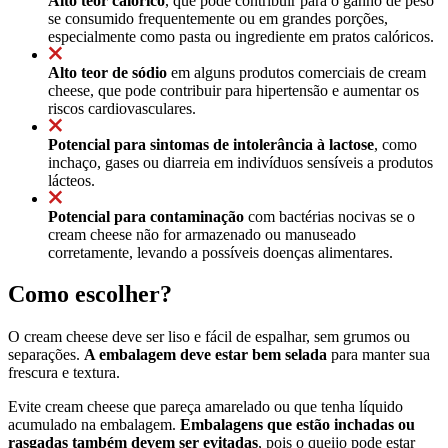
Alto teor calórico
, que pode contribuir para o ganho de peso
se consumido frequentemente ou em grandes porções,
especialmente como pasta ou ingrediente em pratos calóricos.
Alto teor de sódio
em alguns produtos comerciais de cream
cheese, que pode contribuir para hipertensão e aumentar os
riscos cardiovasculares.
Potencial para sintomas de intolerância à lactose
, como
inchaço, gases ou diarreia em indivíduos sensíveis a produtos
lácteos.
Potencial para contaminação
com bactérias nocivas se o
cream cheese não for armazenado ou manuseado
corretamente, levando a possíveis doenças alimentares.
Como escolher?
O cream cheese deve ser liso e fácil de espalhar, sem grumos ou
separações.
A embalagem deve estar bem selada
para manter sua
frescura e textura.
Evite cream cheese que pareça amarelado ou que tenha líquido
acumulado na embalagem.
Embalagens que estão inchadas ou
rasgadas também devem ser evitadas
, pois o queijo pode estar