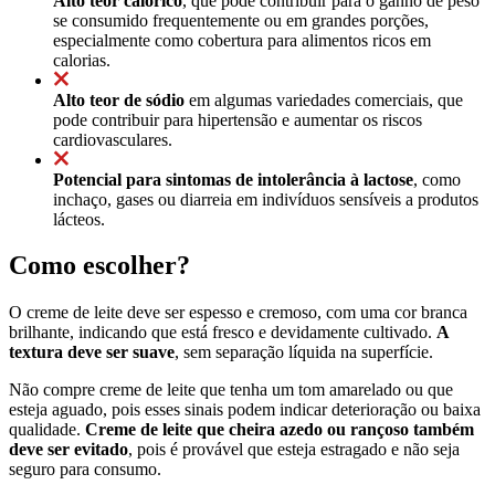
Alto teor calórico
, que pode contribuir para o ganho de peso
se consumido frequentemente ou em grandes porções,
especialmente como cobertura para alimentos ricos em
calorias.
Alto teor de sódio
em algumas variedades comerciais, que
pode contribuir para hipertensão e aumentar os riscos
cardiovasculares.
Potencial para sintomas de intolerância à lactose
, como
inchaço, gases ou diarreia em indivíduos sensíveis a produtos
lácteos.
Como escolher?
O creme de leite deve ser espesso e cremoso, com uma cor branca
brilhante, indicando que está fresco e devidamente cultivado.
A
textura deve ser suave
, sem separação líquida na superfície.
Não compre creme de leite que tenha um tom amarelado ou que
esteja aguado, pois esses sinais podem indicar deterioração ou baixa
qualidade.
Creme de leite que cheira azedo ou rançoso também
deve ser evitado
, pois é provável que esteja estragado e não seja
seguro para consumo.