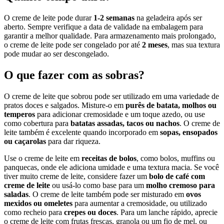
O creme de leite pode durar
1-2 semanas
na geladeira após ser
aberto. Sempre verifique a data de validade na embalagem para
garantir a melhor qualidade. Para armazenamento mais prolongado,
o creme de leite pode ser congelado por até
2 meses
, mas sua textura
pode mudar ao ser descongelado.
O que fazer com as sobras?
O creme de leite que sobrou pode ser utilizado em uma variedade de
pratos doces e salgados. Misture-o em
purês de batata, molhos ou
temperos
para adicionar cremosidade e um toque azedo, ou use
como cobertura para
batatas assadas, tacos ou nachos
. O creme de
leite também é excelente quando incorporado em
sopas, ensopados
ou caçarolas
para dar riqueza.
Use o creme de leite em
receitas de bolos
, como bolos, muffins ou
panquecas, onde ele adiciona umidade e uma textura macia. Se você
tiver muito creme de leite, considere fazer um
bolo de café com
creme de leite
ou usá-lo como base para um
molho cremoso para
saladas
. O creme de leite também pode ser misturado em
ovos
mexidos ou omeletes
para aumentar a cremosidade, ou utilizado
como recheio para
crepes ou doces
. Para um lanche rápido, aprecie
o creme de leite com frutas frescas, granola ou um fio de mel, ou