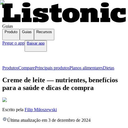
Guias
Produto
Guias
Recursos
Pegue o app
Baixar app
Produtos
Compare
Principais produtos
Planos alimentares
Dietas
Creme de leite — nutrientes, benefícios
para a saúde e dicas de compra
Escrito pela
Filip Miłoszewski
Última atualização em
3 de dezembro de 2024