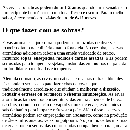
As ervas aromáticas podem durar
1-2 anos
quando armazenadas em
um recipiente hermético em um local fresco e escuro. Para o melhor
sabor, é recomendado usá-las dentro de
6-12 meses
.
O que fazer com as sobras?
Ervas aromáticas que sobram podem ser utilizadas de diversas
maneiras, tanto na culinária quanto fora dela. Na cozinha, as ervas
aromáticas adicionam sabor a uma ampla variedade de pratos,
incluindo
sopas, ensopados, molhos e carnes assadas
. Elas podem
ser usadas para temperar vegetais, misturadas em molhos ou para dar
profundidade a marinadas e temperos.
Além da culinária, as ervas aromáticas têm várias outras utilidades.
Elas podem ser usadas para fazer chás de ervas, que
tradicionalmente acredita-se que ajudam a
melhorar a digestão,
reduzir o estresse ou fortalecer o sistema imunológico
. As ervas
aromáticas também podem ser utilizadas em tratamentos de beleza
caseiros, como na criação de vaporizadores de ervas, esfoliantes ou
sais de banho para limpar e refrescar a pele. Além disso, as ervas
aromáticas podem ser empregadas em artesanato, como na produção
de óleos infusionados, velas ou potpourri. No jardim, certas misturas
de ervas podem ser usadas como plantas companheiras para ajudar a