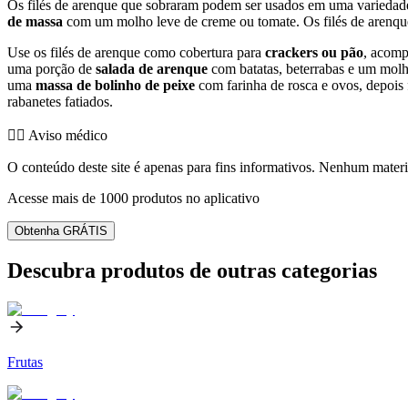
Os filés de arenque que sobraram podem ser usados em uma variedade d
de massa
com um molho leve de creme ou tomate. Os filés de arenq
Use os filés de arenque como cobertura para
crackers ou pão
, acomp
uma porção de
salada de arenque
com batatas, beterrabas e um molh
uma
massa de bolinho de peixe
com farinha de rosca e ovos, depois 
rabanetes fatiados.
👨‍⚕️️ Aviso médico
O conteúdo deste site é apenas para fins informativos. Nenhum materia
Acesse mais de 1000 produtos no aplicativo
Obtenha GRÁTIS
Descubra produtos de outras categorias
Frutas