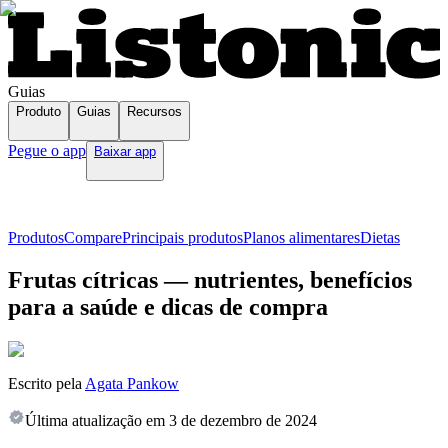
Guias
Produto
Guias
Recursos
Pegue o app
Baixar app
Produtos
Compare
Principais produtos
Planos alimentares
Dietas
Frutas cítricas — nutrientes, benefícios
para a saúde e dicas de compra
Escrito pela
Agata Pankow
Última atualização em
3 de dezembro de 2024