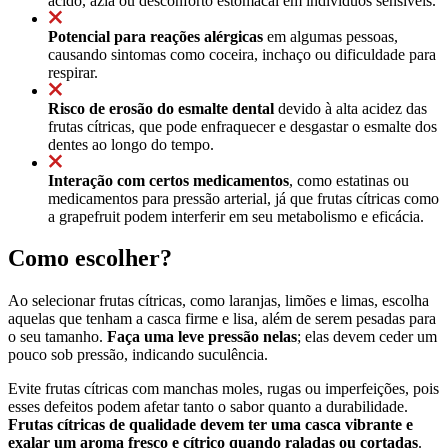
ácido, azia ou desconforto estomacal em indivíduos sensíveis.
Potencial para reações alérgicas
em algumas pessoas,
causando sintomas como coceira, inchaço ou dificuldade para
respirar.
Risco de erosão do esmalte dental
devido à alta acidez das
frutas cítricas, que pode enfraquecer e desgastar o esmalte dos
dentes ao longo do tempo.
Interação com certos medicamentos
, como estatinas ou
medicamentos para pressão arterial, já que frutas cítricas como
a grapefruit podem interferir em seu metabolismo e eficácia.
Como escolher?
Ao selecionar frutas cítricas, como laranjas, limões e limas, escolha
aquelas que tenham a casca firme e lisa, além de serem pesadas para
o seu tamanho.
Faça uma leve pressão nelas
; elas devem ceder um
pouco sob pressão, indicando suculência.
Evite frutas cítricas com manchas moles, rugas ou imperfeições, pois
esses defeitos podem afetar tanto o sabor quanto a durabilidade.
Frutas cítricas de qualidade devem ter uma casca vibrante e
exalar um aroma fresco e cítrico quando raladas ou cortadas
.