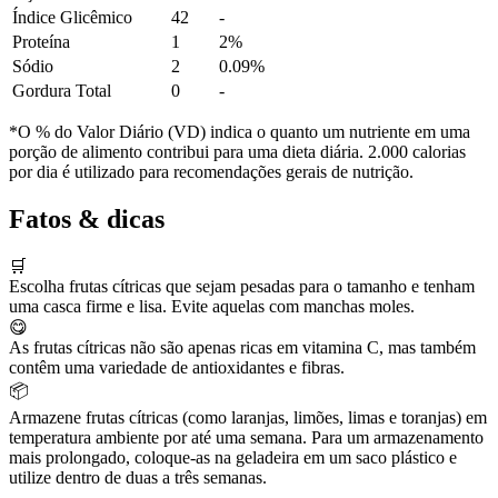
Índice Glicêmico
42
-
Proteína
1
2%
Sódio
2
0.09%
Gordura Total
0
-
*O % do Valor Diário (VD) indica o quanto um nutriente em uma
porção de alimento contribui para uma dieta diária. 2.000 calorias
por dia é utilizado para recomendações gerais de nutrição.
Fatos & dicas
🛒
Escolha frutas cítricas que sejam pesadas para o tamanho e tenham
uma casca firme e lisa. Evite aquelas com manchas moles.
😋
As frutas cítricas não são apenas ricas em vitamina C, mas também
contêm uma variedade de antioxidantes e fibras.
📦
Armazene frutas cítricas (como laranjas, limões, limas e toranjas) em
temperatura ambiente por até uma semana. Para um armazenamento
mais prolongado, coloque-as na geladeira em um saco plástico e
utilize dentro de duas a três semanas.