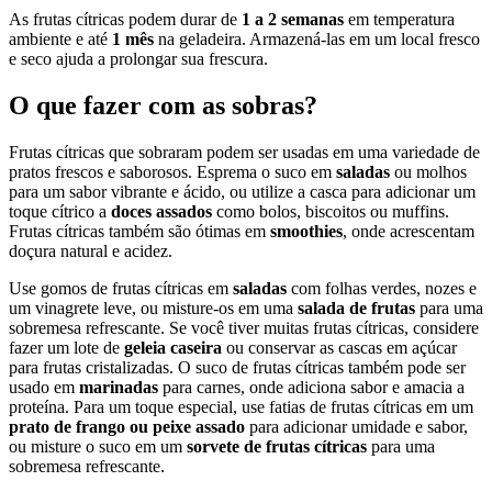
As frutas cítricas podem durar de
1 a 2 semanas
em temperatura
ambiente e até
1 mês
na geladeira. Armazená-las em um local fresco
e seco ajuda a prolongar sua frescura.
O que fazer com as sobras?
Frutas cítricas que sobraram podem ser usadas em uma variedade de
pratos frescos e saborosos. Esprema o suco em
saladas
ou molhos
para um sabor vibrante e ácido, ou utilize a casca para adicionar um
toque cítrico a
doces assados
como bolos, biscoitos ou muffins.
Frutas cítricas também são ótimas em
smoothies
, onde acrescentam
doçura natural e acidez.
Use gomos de frutas cítricas em
saladas
com folhas verdes, nozes e
um vinagrete leve, ou misture-os em uma
salada de frutas
para uma
sobremesa refrescante. Se você tiver muitas frutas cítricas, considere
fazer um lote de
geleia caseira
ou conservar as cascas em açúcar
para frutas cristalizadas. O suco de frutas cítricas também pode ser
usado em
marinadas
para carnes, onde adiciona sabor e amacia a
proteína. Para um toque especial, use fatias de frutas cítricas em um
prato de frango ou peixe assado
para adicionar umidade e sabor,
ou misture o suco em um
sorvete de frutas cítricas
para uma
sobremesa refrescante.