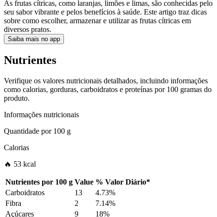
As frutas cítricas, como laranjas, limões e limas, são conhecidas pelo
seu sabor vibrante e pelos benefícios à saúde. Este artigo traz dicas
sobre como escolher, armazenar e utilizar as frutas cítricas em
diversos pratos.
Saiba mais no app
Nutrientes
Verifique os valores nutricionais detalhados, incluindo informações
como calorias, gorduras, carboidratos e proteínas por 100 gramas do
produto.
Informações nutricionais
Quantidade por
100 g
Calorias
🔥 53 kcal
Nutrientes por
100 g
Value
%
Valor Diário
*
Carboidratos
13
4.73%
Fibra
2
7.14%
Açúcares
9
18%