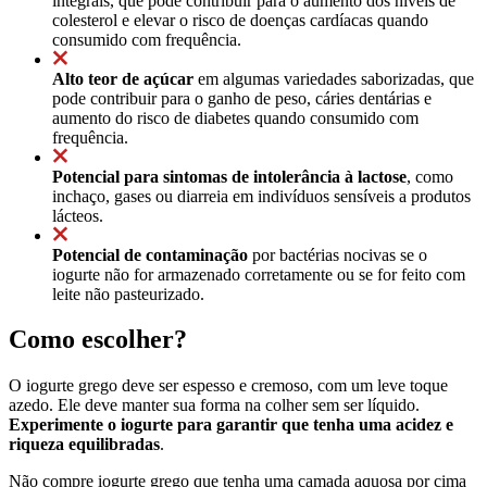
integrais, que pode contribuir para o aumento dos níveis de
colesterol e elevar o risco de doenças cardíacas quando
consumido com frequência.
Alto teor de açúcar
em algumas variedades saborizadas, que
pode contribuir para o ganho de peso, cáries dentárias e
aumento do risco de diabetes quando consumido com
frequência.
Potencial para sintomas de intolerância à lactose
, como
inchaço, gases ou diarreia em indivíduos sensíveis a produtos
lácteos.
Potencial de contaminação
por bactérias nocivas se o
iogurte não for armazenado corretamente ou se for feito com
leite não pasteurizado.
Como escolher?
O iogurte grego deve ser espesso e cremoso, com um leve toque
azedo. Ele deve manter sua forma na colher sem ser líquido.
Experimente o iogurte para garantir que tenha uma acidez e
riqueza equilibradas
.
Não compre iogurte grego que tenha uma camada aquosa por cima