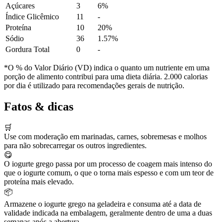
Açúcares
3
6%
Índice Glicêmico
11
-
Proteína
10
20%
Sódio
36
1.57%
Gordura Total
0
-
*O % do Valor Diário (VD) indica o quanto um nutriente em uma
porção de alimento contribui para uma dieta diária. 2.000 calorias
por dia é utilizado para recomendações gerais de nutrição.
Fatos & dicas
🛒
Use com moderação em marinadas, carnes, sobremesas e molhos
para não sobrecarregar os outros ingredientes.
😋
O iogurte grego passa por um processo de coagem mais intenso do
que o iogurte comum, o que o torna mais espesso e com um teor de
proteína mais elevado.
📦
Armazene o iogurte grego na geladeira e consuma até a data de
validade indicada na embalagem, geralmente dentro de uma a duas
semanas após a abertura.