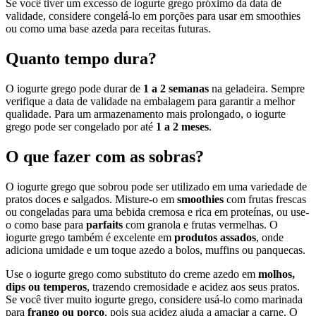
Se você tiver um excesso de iogurte grego próximo da data de
validade, considere congelá-lo em porções para usar em smoothies
ou como uma base azeda para receitas futuras.
Quanto tempo dura?
O iogurte grego pode durar de
1 a 2 semanas
na geladeira. Sempre
verifique a data de validade na embalagem para garantir a melhor
qualidade. Para um armazenamento mais prolongado, o iogurte
grego pode ser congelado por até
1 a 2 meses
.
O que fazer com as sobras?
O iogurte grego que sobrou pode ser utilizado em uma variedade de
pratos doces e salgados. Misture-o em
smoothies
com frutas frescas
ou congeladas para uma bebida cremosa e rica em proteínas, ou use-
o como base para
parfaits
com granola e frutas vermelhas. O
iogurte grego também é excelente em
produtos assados
, onde
adiciona umidade e um toque azedo a bolos, muffins ou panquecas.
Use o iogurte grego como substituto do creme azedo em
molhos,
dips ou temperos
, trazendo cremosidade e acidez aos seus pratos.
Se você tiver muito iogurte grego, considere usá-lo como marinada
para
frango ou porco
, pois sua acidez ajuda a amaciar a carne. O