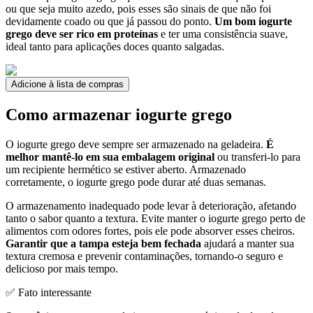
ou que seja muito azedo, pois esses são sinais de que não foi
devidamente coado ou que já passou do ponto.
Um bom iogurte
grego deve ser rico em proteínas
e ter uma consistência suave,
ideal tanto para aplicações doces quanto salgadas.
Adicione à lista de compras
Como armazenar iogurte grego
O iogurte grego deve sempre ser armazenado na geladeira.
É
melhor mantê-lo em sua embalagem original
ou transferi-lo para
um recipiente hermético se estiver aberto. Armazenado
corretamente, o iogurte grego pode durar até duas semanas.
O armazenamento inadequado pode levar à deterioração, afetando
tanto o sabor quanto a textura. Evite manter o iogurte grego perto de
alimentos com odores fortes, pois ele pode absorver esses cheiros.
Garantir que a tampa esteja bem fechada
ajudará a manter sua
textura cremosa e prevenir contaminações, tornando-o seguro e
delicioso por mais tempo.
✅ Fato interessante