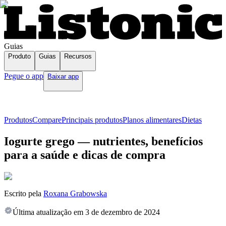
Guias
Produto
Guias
Recursos
Pegue o app
Baixar app
Produtos
Compare
Principais produtos
Planos alimentares
Dietas
Iogurte grego — nutrientes, benefícios
para a saúde e dicas de compra
Escrito pela
Roxana Grabowska
Última atualização em
3 de dezembro de 2024