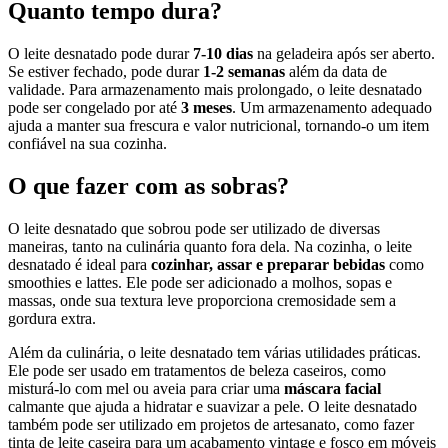
Quanto tempo dura?
O leite desnatado pode durar
7-10 dias
na geladeira após ser aberto.
Se estiver fechado, pode durar
1-2 semanas
além da data de
validade. Para armazenamento mais prolongado, o leite desnatado
pode ser congelado por até
3 meses
. Um armazenamento adequado
ajuda a manter sua frescura e valor nutricional, tornando-o um item
confiável na sua cozinha.
O que fazer com as sobras?
O leite desnatado que sobrou pode ser utilizado de diversas
maneiras, tanto na culinária quanto fora dela. Na cozinha, o leite
desnatado é ideal para
cozinhar, assar e preparar bebidas
como
smoothies e lattes. Ele pode ser adicionado a molhos, sopas e
massas, onde sua textura leve proporciona cremosidade sem a
gordura extra.
Além da culinária, o leite desnatado tem várias utilidades práticas.
Ele pode ser usado em tratamentos de beleza caseiros, como
misturá-lo com mel ou aveia para criar uma
máscara facial
calmante que ajuda a hidratar e suavizar a pele. O leite desnatado
também pode ser utilizado em projetos de artesanato, como fazer
tinta de leite caseira para um acabamento vintage e fosco em móveis