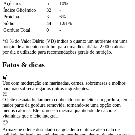
Açúcares
5
10%
Índice Glicêmico
32
-
Proteína
3
6%
Sódio
44
1.91%
Gordura Total
0
-
*O % do Valor Diário (VD) indica o quanto um nutriente em uma
porção de alimento contribui para uma dieta diária. 2.000 calorias
por dia é utilizado para recomendações gerais de nutrição.
Fatos & dicas
🛒
Use com moderação em marinadas, carnes, sobremesas e molhos
para não sobrecarregar os outros ingredientes.
😋
O leite desnatado, também conhecido como leite sem gordura, tem a
maior parte da gordura removida, tornando-se uma opção com
menos calorias. Ele fornece a mesma quantidade de cálcio e
vitaminas que o leite integral.
📦
Armazene o leite desnatado na geladeira e utilize até a data de
validade indicada na embalagem, geralmente dentro de cinco a sete