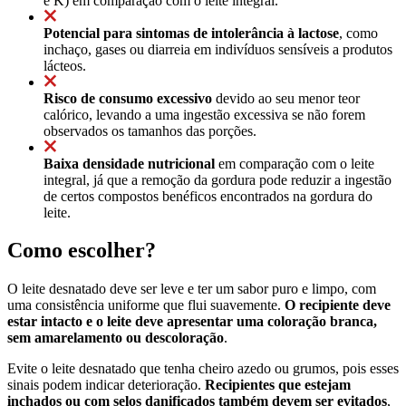
e K) em comparação com o leite integral.
Potencial para sintomas de intolerância à lactose
, como
inchaço, gases ou diarreia em indivíduos sensíveis a produtos
lácteos.
Risco de consumo excessivo
devido ao seu menor teor
calórico, levando a uma ingestão excessiva se não forem
observados os tamanhos das porções.
Baixa densidade nutricional
em comparação com o leite
integral, já que a remoção da gordura pode reduzir a ingestão
de certos compostos benéficos encontrados na gordura do
leite.
Como escolher?
O leite desnatado deve ser leve e ter um sabor puro e limpo, com
uma consistência uniforme que flui suavemente.
O recipiente deve
estar intacto e o leite deve apresentar uma coloração branca,
sem amarelamento ou descoloração
.
Evite o leite desnatado que tenha cheiro azedo ou grumos, pois esses
sinais podem indicar deterioração.
Recipientes que estejam
inchados ou com selos danificados também devem ser evitados
,