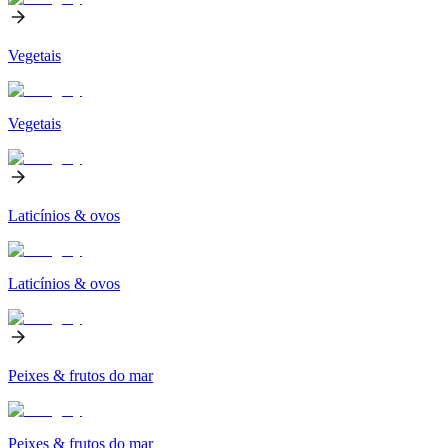
Vegetais
Vegetais
Laticínios & ovos
Laticínios & ovos
Peixes & frutos do mar
Peixes & frutos do mar