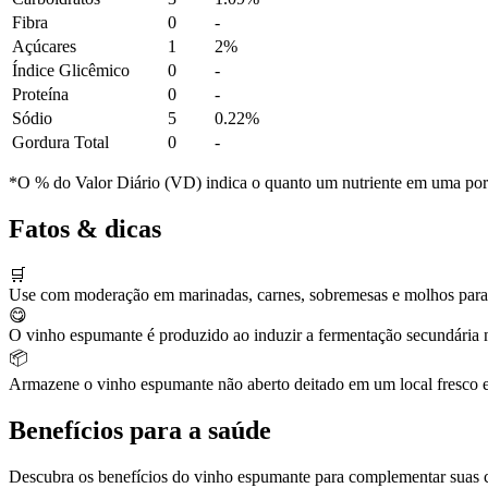
Fibra
0
-
Açúcares
1
2%
Índice Glicêmico
0
-
Proteína
0
-
Sódio
5
0.22%
Gordura Total
0
-
*O % do Valor Diário (VD) indica o quanto um nutriente em uma porção
Fatos & dicas
🛒
Use com moderação em marinadas, carnes, sobremesas e molhos para n
😋
O vinho espumante é produzido ao induzir a fermentação secundária n
📦
Armazene o vinho espumante não aberto deitado em um local fresco e 
Benefícios para a saúde
Descubra os benefícios do vinho espumante para complementar suas c