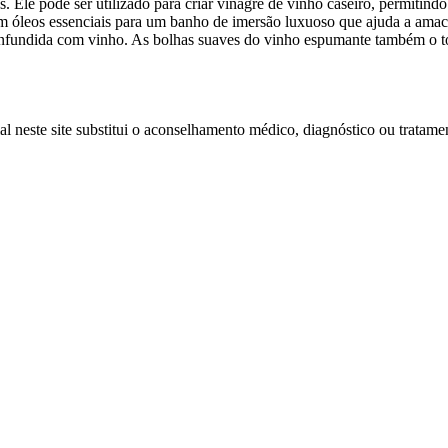
as. Ele pode ser utilizado para criar vinagre de vinho caseiro, permi
m óleos essenciais para um banho de imersão luxuoso que ajuda a amaci
a infundida com vinho. As bolhas suaves do vinho espumante também o t
l neste site substitui o aconselhamento médico, diagnóstico ou tratamen