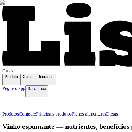
Guias
Produto
Guias
Recursos
Pegue o app
Baixar app
Produtos
Compare
Principais produtos
Planos alimentares
Dietas
Vinho espumante — nutrientes, benefícios 