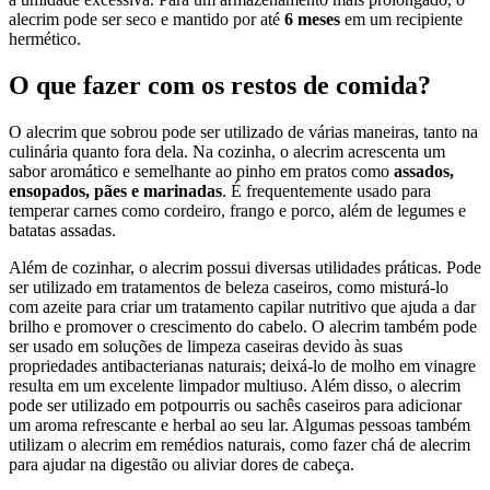
alecrim pode ser seco e mantido por até
6 meses
em um recipiente
hermético.
O que fazer com os restos de comida?
O alecrim que sobrou pode ser utilizado de várias maneiras, tanto na
culinária quanto fora dela. Na cozinha, o alecrim acrescenta um
sabor aromático e semelhante ao pinho em pratos como
assados,
ensopados, pães e marinadas
. É frequentemente usado para
temperar carnes como cordeiro, frango e porco, além de legumes e
batatas assadas.
Além de cozinhar, o alecrim possui diversas utilidades práticas. Pode
ser utilizado em tratamentos de beleza caseiros, como misturá-lo
com azeite para criar um tratamento capilar nutritivo que ajuda a dar
brilho e promover o crescimento do cabelo. O alecrim também pode
ser usado em soluções de limpeza caseiras devido às suas
propriedades antibacterianas naturais; deixá-lo de molho em vinagre
resulta em um excelente limpador multiuso. Além disso, o alecrim
pode ser utilizado em potpourris ou sachês caseiros para adicionar
um aroma refrescante e herbal ao seu lar. Algumas pessoas também
utilizam o alecrim em remédios naturais, como fazer chá de alecrim
para ajudar na digestão ou aliviar dores de cabeça.