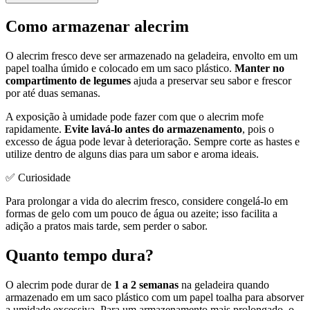
Como armazenar alecrim
O alecrim fresco deve ser armazenado na geladeira, envolto em um
papel toalha úmido e colocado em um saco plástico.
Manter no
compartimento de legumes
ajuda a preservar seu sabor e frescor
por até duas semanas.
A exposição à umidade pode fazer com que o alecrim mofe
rapidamente.
Evite lavá-lo antes do armazenamento
, pois o
excesso de água pode levar à deterioração. Sempre corte as hastes e
utilize dentro de alguns dias para um sabor e aroma ideais.
✅ Curiosidade
Para prolongar a vida do alecrim fresco, considere congelá-lo em
formas de gelo com um pouco de água ou azeite; isso facilita a
adição a pratos mais tarde, sem perder o sabor.
Quanto tempo dura?
O alecrim pode durar de
1 a 2 semanas
na geladeira quando
armazenado em um saco plástico com um papel toalha para absorver
a umidade excessiva. Para um armazenamento mais prolongado, o