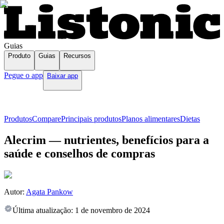
Guias
Produto
Guias
Recursos
Pegue o app
Baixar app
Produtos
Compare
Principais produtos
Planos alimentares
Dietas
Alecrim — nutrientes, benefícios para a
saúde e conselhos de compras
Autor:
Agata Pankow
Última atualização:
1 de novembro de 2024