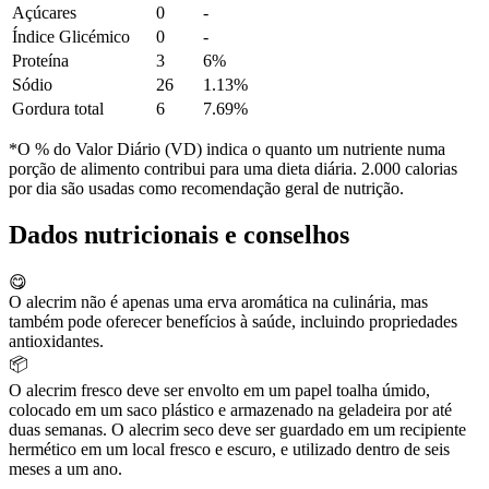
Açúcares
0
-
Índice Glicémico
0
-
Proteína
3
6%
Sódio
26
1.13%
Gordura total
6
7.69%
*O % do Valor Diário (VD) indica o quanto um nutriente numa
porção de alimento contribui para uma dieta diária. 2.000 calorias
por dia são usadas como recomendação geral de nutrição.
Dados nutricionais e conselhos
😋
O alecrim não é apenas uma erva aromática na culinária, mas
também pode oferecer benefícios à saúde, incluindo propriedades
antioxidantes.
📦
O alecrim fresco deve ser envolto em um papel toalha úmido,
colocado em um saco plástico e armazenado na geladeira por até
duas semanas. O alecrim seco deve ser guardado em um recipiente
hermético em um local fresco e escuro, e utilizado dentro de seis
meses a um ano.