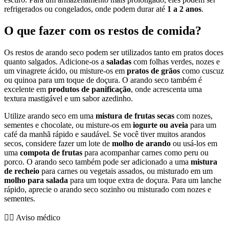
refrigerados ou congelados, onde podem durar até
1 a 2 anos
.
O que fazer com os restos de comida?
Os restos de arando seco podem ser utilizados tanto em pratos doces
quanto salgados. Adicione-os a
saladas
com folhas verdes, nozes e
um vinagrete ácido, ou misture-os em
pratos de grãos
como cuscuz
ou quinoa para um toque de doçura. O arando seco também é
excelente em
produtos de panificação
, onde acrescenta uma
textura mastigável e um sabor azedinho.
Utilize arando seco em uma
mistura de frutas secas
com nozes,
sementes e chocolate, ou misture-os em
iogurte ou aveia
para um
café da manhã rápido e saudável. Se você tiver muitos arandos
secos, considere fazer um lote de
molho de arando
ou usá-los em
uma
compota de frutas
para acompanhar carnes como peru ou
porco. O arando seco também pode ser adicionado a uma
mistura
de recheio
para carnes ou vegetais assados, ou misturado em um
molho para salada
para um toque extra de doçura. Para um lanche
rápido, aprecie o arando seco sozinho ou misturado com nozes e
sementes.
👨‍⚕️️ Aviso médico