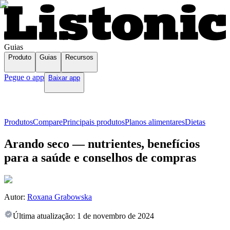
Guias
Produto
Guias
Recursos
Pegue o app
Baixar app
Produtos
Compare
Principais produtos
Planos alimentares
Dietas
Arando seco — nutrientes, benefícios
para a saúde e conselhos de compras
Autor:
Roxana Grabowska
Última atualização:
1 de novembro de 2024