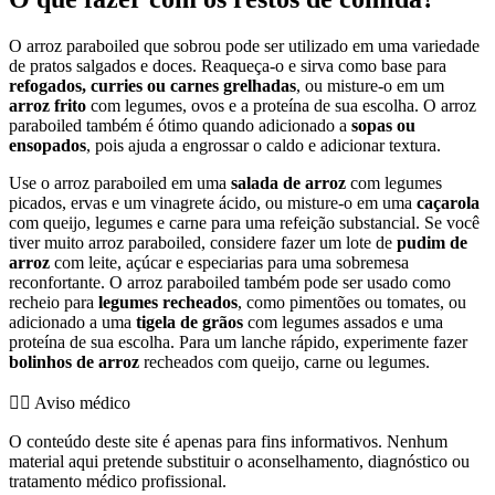
O arroz paraboiled que sobrou pode ser utilizado em uma variedade
de pratos salgados e doces. Reaqueça-o e sirva como base para
refogados, curries ou carnes grelhadas
, ou misture-o em um
arroz frito
com legumes, ovos e a proteína de sua escolha. O arroz
paraboiled também é ótimo quando adicionado a
sopas ou
ensopados
, pois ajuda a engrossar o caldo e adicionar textura.
Use o arroz paraboiled em uma
salada de arroz
com legumes
picados, ervas e um vinagrete ácido, ou misture-o em uma
caçarola
com queijo, legumes e carne para uma refeição substancial. Se você
tiver muito arroz paraboiled, considere fazer um lote de
pudim de
arroz
com leite, açúcar e especiarias para uma sobremesa
reconfortante. O arroz paraboiled também pode ser usado como
recheio para
legumes recheados
, como pimentões ou tomates, ou
adicionado a uma
tigela de grãos
com legumes assados e uma
proteína de sua escolha. Para um lanche rápido, experimente fazer
bolinhos de arroz
recheados com queijo, carne ou legumes.
👨‍⚕️️ Aviso médico
O conteúdo deste site é apenas para fins informativos. Nenhum
material aqui pretende substituir o aconselhamento, diagnóstico ou
tratamento médico profissional.