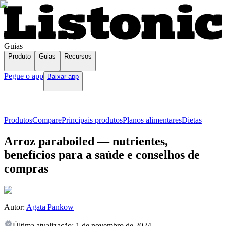
Guias
Produto
Guias
Recursos
Pegue o app
Baixar app
Produtos
Compare
Principais produtos
Planos alimentares
Dietas
Arroz paraboiled — nutrientes,
benefícios para a saúde e conselhos de
compras
Autor:
Agata Pankow
Última atualização:
1 de novembro de 2024