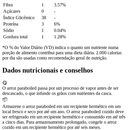
Fibra
1
3.57%
Açúcares
0
-
Índice Glicémico
38
-
Proteína
3
6%
Sódio
1
0.04%
Gordura total
1
1.28%
*O % do Valor Diário (VD) indica o quanto um nutriente numa
porção de alimento contribui para uma dieta diária. 2.000 calorias
por dia são usadas como recomendação geral de nutrição.
Dados nutricionais e conselhos
😋
O arroz paraboiled passa por um processo de vapor antes de ser
descascado, o que infunde os grãos com nutrientes da casca.
📦
Armazene o arroz paraboiled em um recipiente hermético em um
local fresco e seco por até um ano. O arroz paraboiled cozido deve
ser refrigerado em um recipiente hermético e consumido em até três
a cinco dias. Para armazenamento prolongado, congele o arroz
cozido em um recipiente hermético por até seis meses.