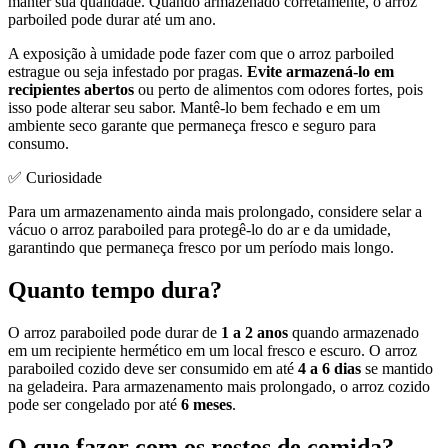
manter sua qualidade. Quando armazenado corretamente, o arroz
parboiled pode durar até um ano.
A exposição à umidade pode fazer com que o arroz parboiled
estrague ou seja infestado por pragas.
Evite armazená-lo em
recipientes abertos
ou perto de alimentos com odores fortes, pois
isso pode alterar seu sabor. Mantê-lo bem fechado e em um
ambiente seco garante que permaneça fresco e seguro para
consumo.
✅ Curiosidade
Para um armazenamento ainda mais prolongado, considere selar a
vácuo o arroz paraboiled para protegê-lo do ar e da umidade,
garantindo que permaneça fresco por um período mais longo.
Quanto tempo dura?
O arroz paraboiled pode durar de
1 a 2 anos
quando armazenado
em um recipiente hermético em um local fresco e escuro. O arroz
paraboiled cozido deve ser consumido em até
4 a 6 dias
se mantido
na geladeira. Para armazenamento mais prolongado, o arroz cozido
pode ser congelado por até
6 meses
.
O que fazer com os restos de comida?