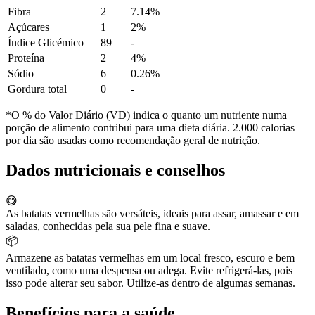
Fibra
2
7.14%
Açúcares
1
2%
Índice Glicémico
89
-
Proteína
2
4%
Sódio
6
0.26%
Gordura total
0
-
*O % do Valor Diário (VD) indica o quanto um nutriente numa
porção de alimento contribui para uma dieta diária. 2.000 calorias
por dia são usadas como recomendação geral de nutrição.
Dados nutricionais e conselhos
😋
As batatas vermelhas são versáteis, ideais para assar, amassar e em
saladas, conhecidas pela sua pele fina e suave.
📦
Armazene as batatas vermelhas em um local fresco, escuro e bem
ventilado, como uma despensa ou adega. Evite refrigerá-las, pois
isso pode alterar seu sabor. Utilize-as dentro de algumas semanas.
Benefícios para a saúde