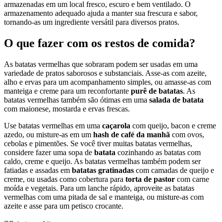
armazenadas em um local fresco, escuro e bem ventilado. O
armazenamento adequado ajuda a manter sua frescura e sabor,
tornando-as um ingrediente versátil para diversos pratos.
O que fazer com os restos de comida?
As batatas vermelhas que sobraram podem ser usadas em uma
variedade de pratos saborosos e substanciais. Asse-as com azeite,
alho e ervas para um acompanhamento simples, ou amasse-as com
manteiga e creme para um reconfortante
purê de batatas
. As
batatas vermelhas também são ótimas em uma
salada de batata
com maionese, mostarda e ervas frescas.
Use batatas vermelhas em uma
caçarola
com queijo, bacon e creme
azedo, ou misture-as em um
hash de café da manhã
com ovos,
cebolas e pimentões. Se você tiver muitas batatas vermelhas,
considere fazer uma sopa de
batata
cozinhando as batatas com
caldo, creme e queijo. As batatas vermelhas também podem ser
fatiadas e assadas em
batatas gratinadas
com camadas de queijo e
creme, ou usadas como cobertura para
torta de pastor
com carne
moída e vegetais. Para um lanche rápido, aproveite as batatas
vermelhas com uma pitada de sal e manteiga, ou misture-as com
azeite e asse para um petisco crocante.