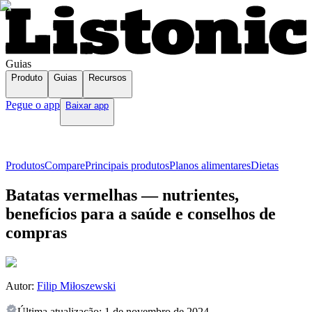
Guias
Produto
Guias
Recursos
Pegue o app
Baixar app
Produtos
Compare
Principais produtos
Planos alimentares
Dietas
Batatas vermelhas — nutrientes,
benefícios para a saúde e conselhos de
compras
Autor:
Filip Miłoszewski
Última atualização:
1 de novembro de 2024