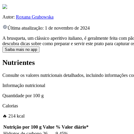
Autor:
Roxana Grabowska
Última atualização:
1 de novembro de 2024
A brusqueta, um clássico aperitivo italiano, é geralmente feita com p
descubra dicas sobre como preparar e servir este prato para capturar os
Saiba mais no app
Nutrientes
Consulte os valores nutricionais detalhados, incluindo informações c
Informação nutricional
Quantidade por
100 g
Calorias
🔥 214 kcal
Nutrição por
100 g
Value
%
Valor diário
*
Hidratos de carbono
26
9.45%