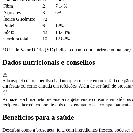
Fibra
2
7.14%
Açúcares
3
6%
Índice Glicémico
72
-
Proteína
6
12%
Sódio
424
18.43%
Gordura total
10
12.82%
*O % do Valor Diário (VD) indica o quanto um nutriente numa porção 
Dados nutricionais e conselhos
😋
A brusqueta é um aperitivo italiano que consiste em uma fatia de pão 
em festas ou como entrada em refeições. Além de ser fácil de prepara
📦
Armazene a brusqueta preparada na geladeira e consuma em até dois
recipiente hermético por até dois dias, enquanto os acompanhamentos 
Benefícios para a saúde
Descubra como a brusqueta, feita com ingredientes frescos, pode ser u