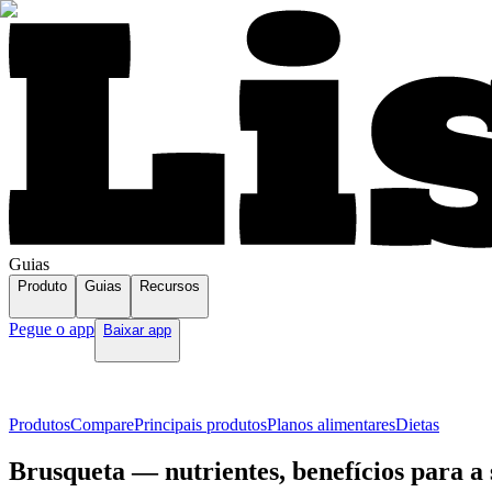
Guias
Produto
Guias
Recursos
Pegue o app
Baixar app
Produtos
Compare
Principais produtos
Planos alimentares
Dietas
Brusqueta — nutrientes, benefícios para a