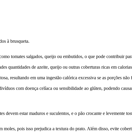
dos à brusqueta.
como tomates salgados, queijo ou embutidos, o que pode contribuir para
es quantidades de azeite, queijo ou outras coberturas ricas em caloria
tosa, resultando em uma ingestão calórica excessiva se as porções não 
ivíduos com doença celíaca ou sensibilidade ao glúten, podendo causar
ates devem estar maduros e suculentos, e o pão crocante e levemente to
 moles, pois isso prejudica a textura do prato. Além disso, evite cober