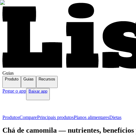
Guias
Produto
Guias
Recursos
Pegue o app
Baixar app
Produtos
Compare
Principais produtos
Planos alimentares
Dietas
Chá de camomila — nutrientes, benefícios 