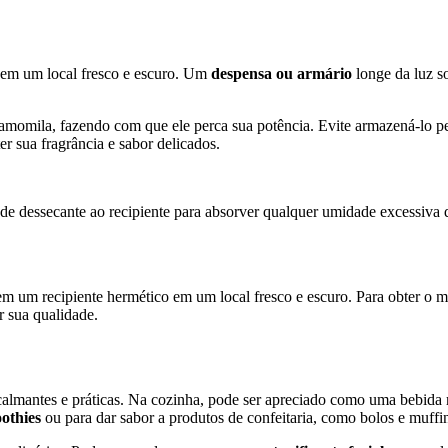
 em um local fresco e escuro. Um
despensa ou armário
longe da luz so
amomila, fazendo com que ele perca sua potência. Evite armazená-lo per
r sua fragrância e sabor delicados.
te de dessecante ao recipiente para absorver qualquer umidade excessiv
um recipiente hermético em um local fresco e escuro. Para obter o m
r sua qualidade.
calmantes e práticas. Na cozinha, pode ser apreciado como uma bebida 
othies
ou para dar sabor a produtos de confeitaria, como bolos e muffi