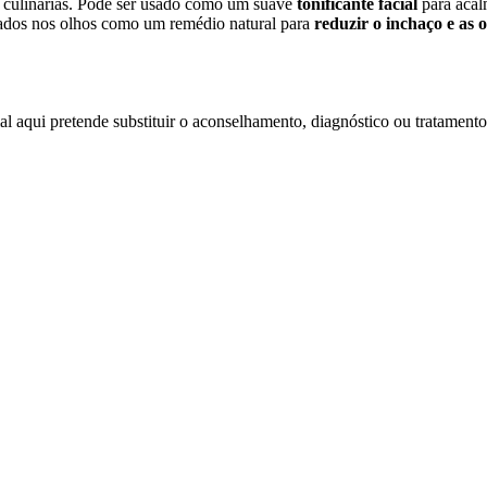
 culinárias. Pode ser usado como um suave
tonificante facial
para acal
ados nos olhos como um remédio natural para
reduzir o inchaço e as o
l aqui pretende substituir o aconselhamento, diagnóstico ou tratamento