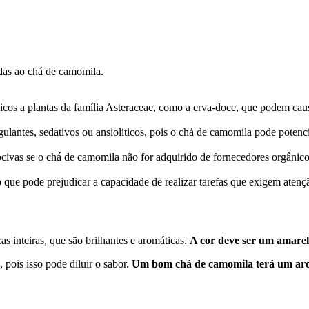
adas ao chá de camomila.
icos a plantas da família Asteraceae, como a erva-doce, que podem caus
gulantes, sedativos ou ansiolíticos, pois o chá de camomila pode potencia
ocivas se o chá de camomila não for adquirido de fornecedores orgânicos
 que pode prejudicar a capacidade de realizar tarefas que exigem atençã
s inteiras, que são brilhantes e aromáticas.
A cor deve ser um amarel
pois isso pode diluir o sabor.
Um bom chá de camomila terá um aro