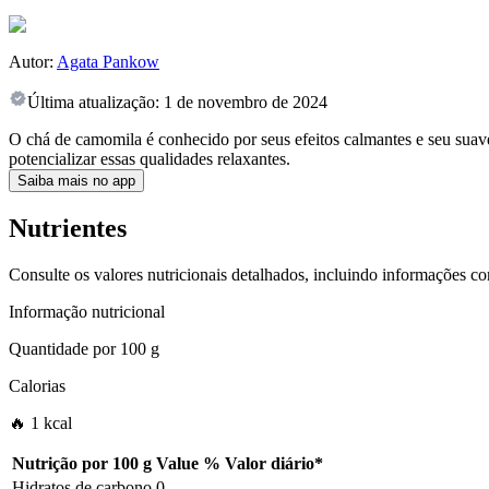
Autor:
Agata Pankow
Última atualização:
1 de novembro de 2024
O chá de camomila é conhecido por seus efeitos calmantes e seu suave 
potencializar essas qualidades relaxantes.
Saiba mais no app
Nutrientes
Consulte os valores nutricionais detalhados, incluindo informações c
Informação nutricional
Quantidade por
100 g
Calorias
🔥 1 kcal
Nutrição por
100 g
Value
%
Valor diário
*
Hidratos de carbono
0
-