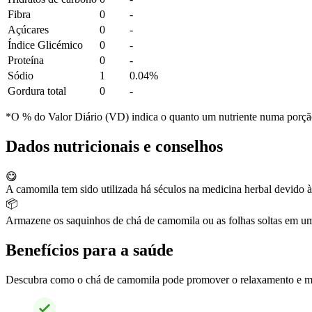
Fibra
0
-
Açúcares
0
-
Índice Glicémico
0
-
Proteína
0
-
Sódio
1
0.04%
Gordura total
0
-
*O % do Valor Diário (VD) indica o quanto um nutriente numa porção 
Dados nutricionais e conselhos
😋
A camomila tem sido utilizada há séculos na medicina herbal devido à
📦
Armazene os saquinhos de chá de camomila ou as folhas soltas em um r
Benefícios para a saúde
Descubra como o chá de camomila pode promover o relaxamento e melh