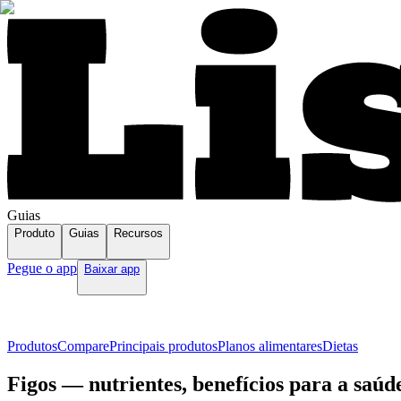
Guias
Produto
Guias
Recursos
Pegue o app
Baixar app
Produtos
Compare
Principais produtos
Planos alimentares
Dietas
Figos — nutrientes, benefícios para a saúd