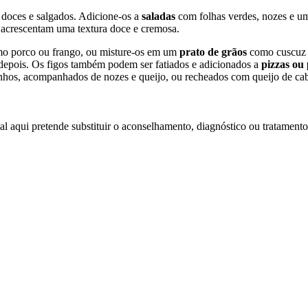
doces e salgados. Adicione-os a
saladas
com folhas verdes, nozes e um
 acrescentam uma textura doce e cremosa.
o porco ou frango, ou misture-os em um
prato de grãos
como cuscuz o
depois. Os figos também podem ser fatiados e adicionados a
pizzas ou
zinhos, acompanhados de nozes e queijo, ou recheados com queijo de ca
l aqui pretende substituir o aconselhamento, diagnóstico ou tratamento