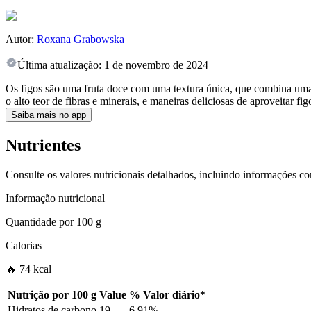
Autor:
Roxana Grabowska
Última atualização:
1 de novembro de 2024
Os figos são uma fruta doce com uma textura única, que combina uma p
o alto teor de fibras e minerais, e maneiras deliciosas de aproveitar fi
Saiba mais no app
Nutrientes
Consulte os valores nutricionais detalhados, incluindo informações c
Informação nutricional
Quantidade por
100 g
Calorias
🔥 74 kcal
Nutrição por
100 g
Value
%
Valor diário
*
Hidratos de carbono
19
6.91%