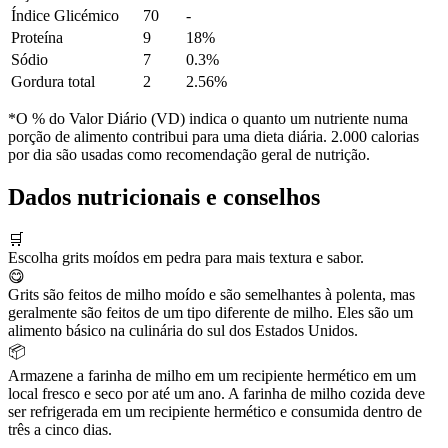
Índice Glicémico
70
-
Proteína
9
18%
Sódio
7
0.3%
Gordura total
2
2.56%
*O % do Valor Diário (VD) indica o quanto um nutriente numa
porção de alimento contribui para uma dieta diária. 2.000 calorias
por dia são usadas como recomendação geral de nutrição.
Dados nutricionais e conselhos
🛒
Escolha grits moídos em pedra para mais textura e sabor.
😋
Grits são feitos de milho moído e são semelhantes à polenta, mas
geralmente são feitos de um tipo diferente de milho. Eles são um
alimento básico na culinária do sul dos Estados Unidos.
📦
Armazene a farinha de milho em um recipiente hermético em um
local fresco e seco por até um ano. A farinha de milho cozida deve
ser refrigerada em um recipiente hermético e consumida dentro de
três a cinco dias.