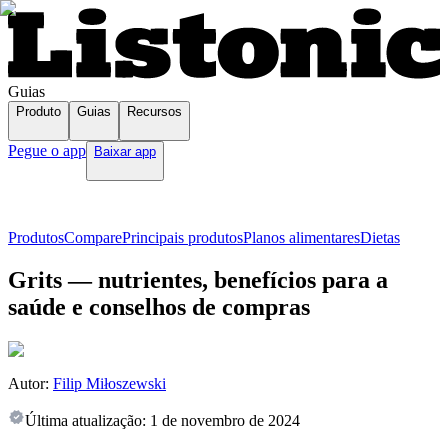
Guias
Produto
Guias
Recursos
Pegue o app
Baixar app
Produtos
Compare
Principais produtos
Planos alimentares
Dietas
Grits — nutrientes, benefícios para a
saúde e conselhos de compras
Autor:
Filip Miłoszewski
Última atualização:
1 de novembro de 2024