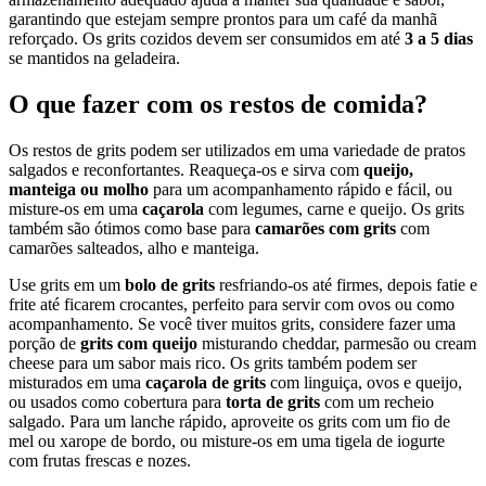
garantindo que estejam sempre prontos para um café da manhã
reforçado. Os grits cozidos devem ser consumidos em até
3 a 5 dias
se mantidos na geladeira.
O que fazer com os restos de comida?
Os restos de grits podem ser utilizados em uma variedade de pratos
salgados e reconfortantes. Reaqueça-os e sirva com
queijo,
manteiga ou molho
para um acompanhamento rápido e fácil, ou
misture-os em uma
caçarola
com legumes, carne e queijo. Os grits
também são ótimos como base para
camarões com grits
com
camarões salteados, alho e manteiga.
Use grits em um
bolo de grits
resfriando-os até firmes, depois fatie e
frite até ficarem crocantes, perfeito para servir com ovos ou como
acompanhamento. Se você tiver muitos grits, considere fazer uma
porção de
grits com queijo
misturando cheddar, parmesão ou cream
cheese para um sabor mais rico. Os grits também podem ser
misturados em uma
caçarola de grits
com linguiça, ovos e queijo,
ou usados como cobertura para
torta de grits
com um recheio
salgado. Para um lanche rápido, aproveite os grits com um fio de
mel ou xarope de bordo, ou misture-os em uma tigela de iogurte
com frutas frescas e nozes.