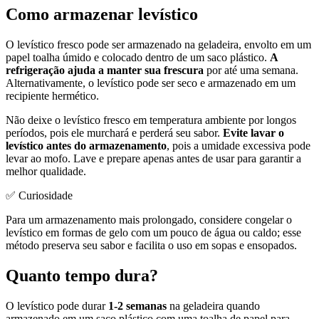
Como armazenar levístico
O levístico fresco pode ser armazenado na geladeira, envolto em um
papel toalha úmido e colocado dentro de um saco plástico.
A
refrigeração ajuda a manter sua frescura
por até uma semana.
Alternativamente, o levístico pode ser seco e armazenado em um
recipiente hermético.
Não deixe o levístico fresco em temperatura ambiente por longos
períodos, pois ele murchará e perderá seu sabor.
Evite lavar o
levístico antes do armazenamento
, pois a umidade excessiva pode
levar ao mofo. Lave e prepare apenas antes de usar para garantir a
melhor qualidade.
✅ Curiosidade
Para um armazenamento mais prolongado, considere congelar o
levístico em formas de gelo com um pouco de água ou caldo; esse
método preserva seu sabor e facilita o uso em sopas e ensopados.
Quanto tempo dura?
O levístico pode durar
1-2 semanas
na geladeira quando
armazenado em um saco plástico com uma toalha de papel para