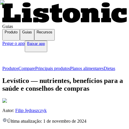
Guias
Produto
Guias
Recursos
Pegue o app
Baixar app
Produtos
Compare
Principais produtos
Planos alimentares
Dietas
Levístico — nutrientes, benefícios para a
saúde e conselhos de compras
Autor:
Filip Jędraszczyk
Última atualização:
1 de novembro de 2024