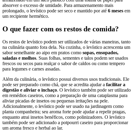
absorver o excesso de umidade. Para armazenamento mais
prolongado, o levístico pode ser seco e mantido por até
6 meses
em
um recipiente hermético.
O que fazer com os restos de comida?
Os restos de levístico podem ser utilizados de várias maneiras, tanto
na culinária quanto fora dela. Na cozinha, o levístico acrescenta um
sabor semelhante ao aipo em pratos como
sopas, ensopados,
saladas e molhos
. Suas folhas, sementes e talos podem ser usados
frescos ou secos para realçar o sabor de caldos ou como tempero
para legumes e carnes assadas.
Além da culinária, o levístico possui diversos usos tradicionais. Ele
pode ser preparado como chá, que se acredita ajudar a
facilitar a
digestão e aliviar o inchaço
. O levístico também pode ser utilizado
em remédios caseiros, como a preparação de uma cataplasma para
aliviar picadas de insetos ou pequenas irritações na pele.
Adicionalmente, o levístico pode ser usado na jardinagem como
planta companheira; seu aroma forte pode ajudar a repelir pragas,
enquanto atrai insetos benéficos, como polinizadores. O levístico
também pode ser adicionado a potpourri caseiro para proporcionar
um aroma fresco e herbal ao lar.