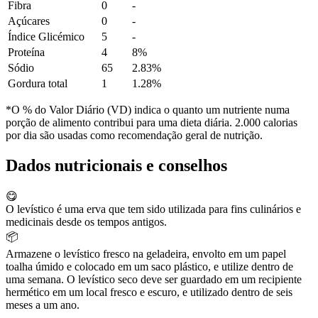
Fibra
0
-
Açúcares
0
-
Índice Glicémico
5
-
Proteína
4
8%
Sódio
65
2.83%
Gordura total
1
1.28%
*O % do Valor Diário (VD) indica o quanto um nutriente numa
porção de alimento contribui para uma dieta diária. 2.000 calorias
por dia são usadas como recomendação geral de nutrição.
Dados nutricionais e conselhos
😋
O levístico é uma erva que tem sido utilizada para fins culinários e
medicinais desde os tempos antigos.
📦
Armazene o levístico fresco na geladeira, envolto em um papel
toalha úmido e colocado em um saco plástico, e utilize dentro de
uma semana. O levístico seco deve ser guardado em um recipiente
hermético em um local fresco e escuro, e utilizado dentro de seis
meses a um ano.