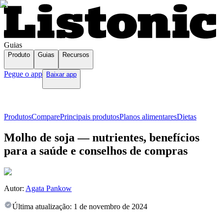
Guias
Produto
Guias
Recursos
Pegue o app
Baixar app
Produtos
Compare
Principais produtos
Planos alimentares
Dietas
Molho de soja — nutrientes, benefícios
para a saúde e conselhos de compras
Autor:
Agata Pankow
Última atualização:
1 de novembro de 2024