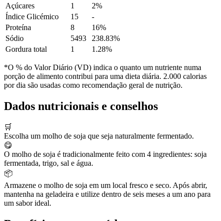
Açúcares
1
2%
Índice Glicémico
15
-
Proteína
8
16%
Sódio
5493
238.83%
Gordura total
1
1.28%
*O % do Valor Diário (VD) indica o quanto um nutriente numa
porção de alimento contribui para uma dieta diária. 2.000 calorias
por dia são usadas como recomendação geral de nutrição.
Dados nutricionais e conselhos
🛒
Escolha um molho de soja que seja naturalmente fermentado.
😋
O molho de soja é tradicionalmente feito com 4 ingredientes: soja
fermentada, trigo, sal e água.
📦
Armazene o molho de soja em um local fresco e seco. Após abrir,
mantenha na geladeira e utilize dentro de seis meses a um ano para
um sabor ideal.