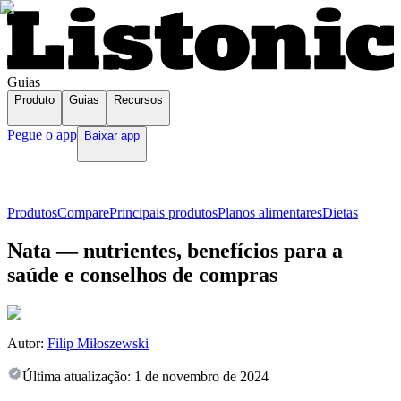
Guias
Produto
Guias
Recursos
Pegue o app
Baixar app
Produtos
Compare
Principais produtos
Planos alimentares
Dietas
Nata — nutrientes, benefícios para a
saúde e conselhos de compras
Autor:
Filip Miłoszewski
Última atualização:
1 de novembro de 2024