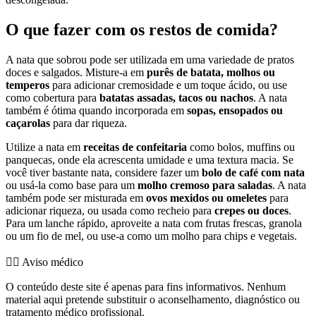
O que fazer com os restos de comida?
A nata que sobrou pode ser utilizada em uma variedade de pratos
doces e salgados. Misture-a em
purês de batata, molhos ou
temperos
para adicionar cremosidade e um toque ácido, ou use
como cobertura para
batatas assadas, tacos ou nachos
. A nata
também é ótima quando incorporada em
sopas, ensopados ou
caçarolas
para dar riqueza.
Utilize a nata em
receitas de confeitaria
como bolos, muffins ou
panquecas, onde ela acrescenta umidade e uma textura macia. Se
você tiver bastante nata, considere fazer um
bolo de café com nata
ou usá-la como base para um
molho cremoso para saladas
. A nata
também pode ser misturada em
ovos mexidos ou omeletes
para
adicionar riqueza, ou usada como recheio para
crepes ou doces
.
Para um lanche rápido, aproveite a nata com frutas frescas, granola
ou um fio de mel, ou use-a como um molho para chips e vegetais.
👨‍⚕️️ Aviso médico
O conteúdo deste site é apenas para fins informativos. Nenhum
material aqui pretende substituir o aconselhamento, diagnóstico ou
tratamento médico profissional.