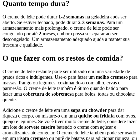
Quanto tempo dura?
O creme de leite pode durar
1-2 semanas
na geladeira após ser
aberto. Se estiver fechado, pode durar
2-3 semanas
. Para um
armazenamento mais prolongado, o creme de leite pode ser
congelado por até
2 meses
, embora possa se separar ao ser
descongelado. Um armazenamento adequado ajuda a manter sua
frescura e qualidade.
O que fazer com os restos de comida?
O creme de leite restante pode ser utilizado em uma variedade de
pratos ricos e indulgentes. Use-o para fazer um
molho cremoso
para
massas, frango ou legumes, cozinhando-o com alho, ervas e
parmesão. O creme de leite também é ótimo quando batido para
fazer uma
cobertura de sobremesa
para bolos, tortas ou chocolate
quente.
Adicione o creme de leite em uma
sopa ou chowder
para dar
riqueza e corpo, ou misture-o em uma
quiche ou frittata
com ovos,
queijo e legumes. Se você tiver muito creme de leite, considere fazer
um lote de
sorvete caseiro
batendo o creme com açúcar e
aromatizantes até congelar. O creme de leite também pode ser usado
em um
risoto cremoso
ou purê de batatas para adicionar riqueza, ou