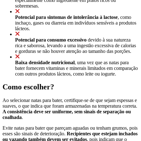
especialmente como ingrediente em pratos ricos ou
sobremesas.
Potencial para sintomas de intolerância à lactose
, como
inchaço, gases ou diarreia em indivíduos sensíveis a produtos
lácteos.
Potencial para consumo excessivo
devido à sua natureza
rica e saborosa, levando a uma ingestão excessiva de calorias
e gorduras se não houver atenção ao tamanho das porções.
Baixa densidade nutricional
, uma vez que as natas para
bater fornecem vitaminas e minerais limitados em comparação
com outros produtos lácteos, como leite ou iogurte.
Como escolher?
Ao selecionar natas para bater, certifique-se de que sejam espessas e
suaves, o que indica que foram armazenadas na temperatura correta.
A consistência deve ser uniforme, sem sinais de separação ou
coalhada
.
Evite natas para bater que pareçam aguadas ou tenham grumos, pois
esses são sinais de deterioração.
Recipientes que estejam inchados
ou vazando também devem ser evitados
, pois indicam que o