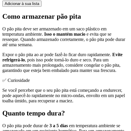
Adicionar à sua lista
Como armazenar pão pita
O pão pita deve ser armazenado em um saco plástico em
temperatura ambiente.
Isso o mantém macio
e evita que se
resseque. Quando armazenado corretamente, o pão pita pode durar
até uma semana.
Expor o pão pita ao ar pode fazê-lo ficar duro rapidamente.
Evite
refrigerá-lo
, pois isso pode torná-lo duro e seco. Para um
armazenamento mais prolongado, considere congelar o pão pita,
garantindo que esteja bem embalado para manter sua frescura.
✅ Curiosidade
Se você perceber que o seu pão pita está começando a endurecer,
pode aquecê-lo rapidamente no micro-ondas, envolto em um papel
toalha úmido, para recuperar a maciez.
Quanto tempo dura?
O pão pita pode durar de
3 a 5 dias
em temperatura ambiente se
armazenado em um recipiente hermético. Para um armazenamento