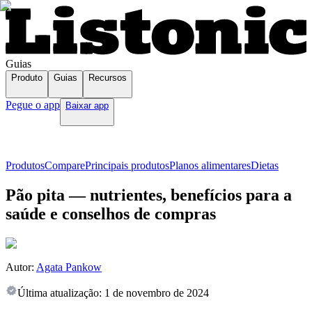
Guias
Produto
Guias
Recursos
Pegue o app
Baixar app
Produtos
Compare
Principais produtos
Planos alimentares
Dietas
Pão pita — nutrientes, benefícios para a
saúde e conselhos de compras
Autor:
Agata Pankow
Última atualização:
1 de novembro de 2024