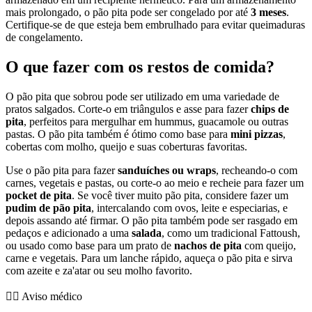
mais prolongado, o pão pita pode ser congelado por até
3 meses
.
Certifique-se de que esteja bem embrulhado para evitar queimaduras
de congelamento.
O que fazer com os restos de comida?
O pão pita que sobrou pode ser utilizado em uma variedade de
pratos salgados. Corte-o em triângulos e asse para fazer
chips de
pita
, perfeitos para mergulhar em hummus, guacamole ou outras
pastas. O pão pita também é ótimo como base para
mini pizzas
,
cobertas com molho, queijo e suas coberturas favoritas.
Use o pão pita para fazer
sanduíches ou wraps
, recheando-o com
carnes, vegetais e pastas, ou corte-o ao meio e recheie para fazer um
pocket de pita
. Se você tiver muito pão pita, considere fazer um
pudim de pão pita
, intercalando com ovos, leite e especiarias, e
depois assando até firmar. O pão pita também pode ser rasgado em
pedaços e adicionado a uma
salada
, como um tradicional Fattoush,
ou usado como base para um prato de
nachos de pita
com queijo,
carne e vegetais. Para um lanche rápido, aqueça o pão pita e sirva
com azeite e za'atar ou seu molho favorito.
👨‍⚕️️ Aviso médico