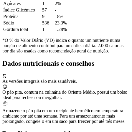
Açúcares
1
2%
Índice Glicémico
57
-
Proteína
9
18%
Sódio
536
23.3%
Gordura total
1
1.28%
*O % do Valor Diário (VD) indica o quanto um nutriente numa
porção de alimento contribui para uma dieta diária. 2.000 calorias
por dia são usadas como recomendação geral de nutrição.
Dados nutricionais e conselhos
🛒
As versões integrais são mais saudáveis.
😋
O pão pita, comum na culinária do Oriente Médio, possui um bolso
ideal para rechear ou mergulhar.
📦
Armazene o pão pita em um recipiente hermético em temperatura
ambiente por até uma semana. Para um armazenamento mais
prolongado, congele-o em um saco para freezer por até três meses.