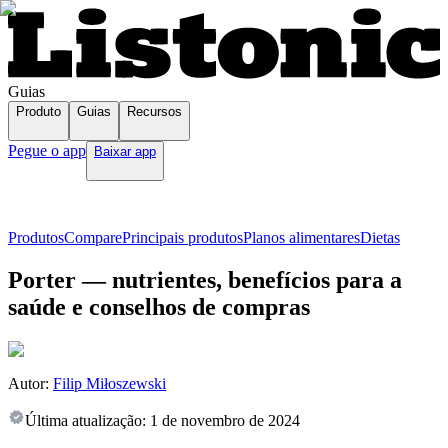
Guias
Produto
Guias
Recursos
Pegue o app
Baixar app
Produtos
Compare
Principais produtos
Planos alimentares
Dietas
Porter — nutrientes, benefícios para a
saúde e conselhos de compras
Autor:
Filip Miłoszewski
Última atualização:
1 de novembro de 2024