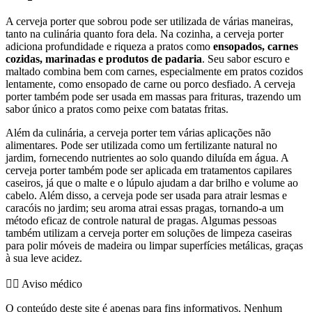
A cerveja porter que sobrou pode ser utilizada de várias maneiras,
tanto na culinária quanto fora dela. Na cozinha, a cerveja porter
adiciona profundidade e riqueza a pratos como
ensopados, carnes
cozidas, marinadas e produtos de padaria
. Seu sabor escuro e
maltado combina bem com carnes, especialmente em pratos cozidos
lentamente, como ensopado de carne ou porco desfiado. A cerveja
porter também pode ser usada em massas para frituras, trazendo um
sabor único a pratos como peixe com batatas fritas.
Além da culinária, a cerveja porter tem várias aplicações não
alimentares. Pode ser utilizada como um fertilizante natural no
jardim, fornecendo nutrientes ao solo quando diluída em água. A
cerveja porter também pode ser aplicada em tratamentos capilares
caseiros, já que o malte e o lúpulo ajudam a dar brilho e volume ao
cabelo. Além disso, a cerveja pode ser usada para atrair lesmas e
caracóis no jardim; seu aroma atrai essas pragas, tornando-a um
método eficaz de controle natural de pragas. Algumas pessoas
também utilizam a cerveja porter em soluções de limpeza caseiras
para polir móveis de madeira ou limpar superfícies metálicas, graças
à sua leve acidez.
👨‍⚕️️ Aviso médico
O conteúdo deste site é apenas para fins informativos. Nenhum