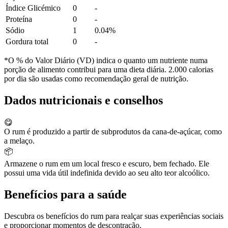
Índice Glicémico
0
-
Proteína
0
-
Sódio
1
0.04%
Gordura total
0
-
*O % do Valor Diário (VD) indica o quanto um nutriente numa
porção de alimento contribui para uma dieta diária. 2.000 calorias
por dia são usadas como recomendação geral de nutrição.
Dados nutricionais e conselhos
😋
O rum é produzido a partir de subprodutos da cana-de-açúcar, como
a melaço.
📦
Armazene o rum em um local fresco e escuro, bem fechado. Ele
possui uma vida útil indefinida devido ao seu alto teor alcoólico.
Benefícios para a saúde
Descubra os benefícios do rum para realçar suas experiências sociais
e proporcionar momentos de descontração.