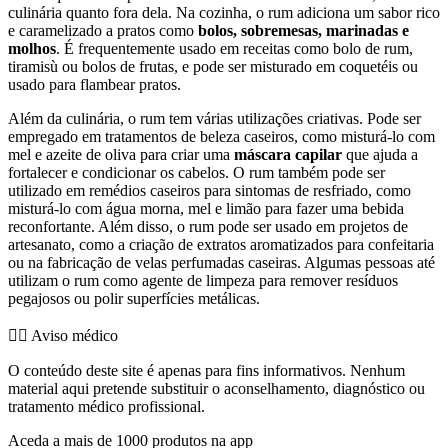
culinária quanto fora dela. Na cozinha, o rum adiciona um sabor rico
e caramelizado a pratos como
bolos, sobremesas, marinadas e
molhos
. É frequentemente usado em receitas como bolo de rum,
tiramisù ou bolos de frutas, e pode ser misturado em coquetéis ou
usado para flambear pratos.
Além da culinária, o rum tem várias utilizações criativas. Pode ser
empregado em tratamentos de beleza caseiros, como misturá-lo com
mel e azeite de oliva para criar uma
máscara capilar
que ajuda a
fortalecer e condicionar os cabelos. O rum também pode ser
utilizado em remédios caseiros para sintomas de resfriado, como
misturá-lo com água morna, mel e limão para fazer uma bebida
reconfortante. Além disso, o rum pode ser usado em projetos de
artesanato, como a criação de extratos aromatizados para confeitaria
ou na fabricação de velas perfumadas caseiras. Algumas pessoas até
utilizam o rum como agente de limpeza para remover resíduos
pegajosos ou polir superfícies metálicas.
👨‍⚕️️ Aviso médico
O conteúdo deste site é apenas para fins informativos. Nenhum
material aqui pretende substituir o aconselhamento, diagnóstico ou
tratamento médico profissional.
Aceda a mais de 1000 produtos na app