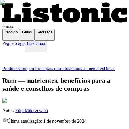
Guias
Produto
Guias
Recursos
Pegue o app
Baixar app
Produtos
Compare
Principais produtos
Planos alimentares
Dietas
Rum — nutrientes, benefícios para a
saúde e conselhos de compras
Autor:
Filip Miłoszewski
Última atualização:
1 de novembro de 2024