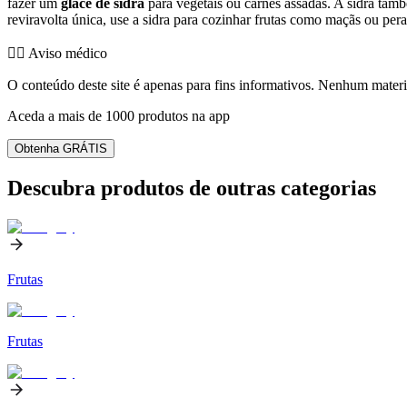
fazer um
glacê de sidra
para vegetais ou carnes assadas. A sidra ta
reviravolta única, use a sidra para cozinhar frutas como maçãs ou per
👨‍⚕️️ Aviso médico
O conteúdo deste site é apenas para fins informativos. Nenhum materia
Aceda a mais de 1000 produtos na app
Obtenha GRÁTIS
Descubra produtos de outras categorias
Frutas
Frutas