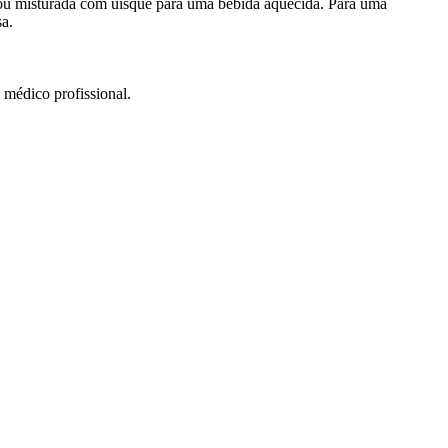
ou misturada com uísque para uma bebida aquecida. Para uma
sa.
 médico profissional.