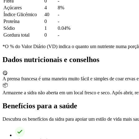
Fibra
0
-
Açúcares
4
8%
Índice Glicémico
40
-
Proteína
0
-
Sódio
1
0.04%
Gordura total
0
-
*O % do Valor Diário (VD) indica o quanto um nutriente numa porção 
Dados nutricionais e conselhos
😋
A prensa francesa é uma maneira muito fácil e simples de coar ervas e 
📦
Armazene a sidra não aberta em um local fresco e seco. Após abrir, r
Benefícios para a saúde
Descubra os benefícios da sidra para apoiar um estilo de vida mais sa