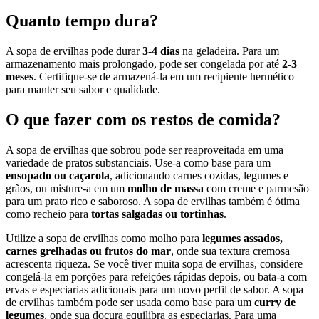
Quanto tempo dura?
A sopa de ervilhas pode durar
3-4 dias
na geladeira. Para um
armazenamento mais prolongado, pode ser congelada por até
2-3
meses
. Certifique-se de armazená-la em um recipiente hermético
para manter seu sabor e qualidade.
O que fazer com os restos de comida?
A sopa de ervilhas que sobrou pode ser reaproveitada em uma
variedade de pratos substanciais. Use-a como base para um
ensopado ou caçarola
, adicionando carnes cozidas, legumes e
grãos, ou misture-a em um
molho de massa
com creme e parmesão
para um prato rico e saboroso. A sopa de ervilhas também é ótima
como recheio para
tortas salgadas ou tortinhas
.
Utilize a sopa de ervilhas como molho para
legumes assados,
carnes grelhadas ou frutos do mar
, onde sua textura cremosa
acrescenta riqueza. Se você tiver muita sopa de ervilhas, considere
congelá-la em porções para refeições rápidas depois, ou bata-a com
ervas e especiarias adicionais para um novo perfil de sabor. A sopa
de ervilhas também pode ser usada como base para um
curry de
legumes
, onde sua doçura equilibra as especiarias. Para uma