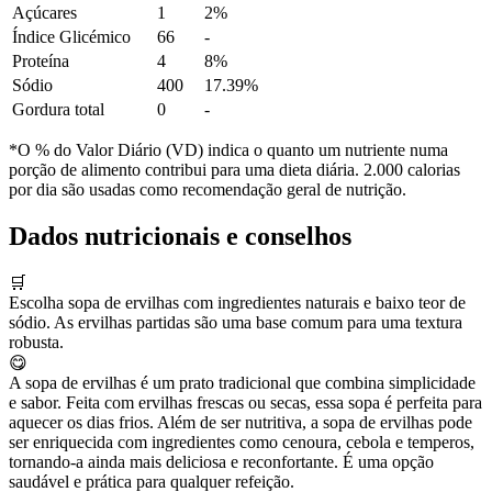
Açúcares
1
2%
Índice Glicémico
66
-
Proteína
4
8%
Sódio
400
17.39%
Gordura total
0
-
*O % do Valor Diário (VD) indica o quanto um nutriente numa
porção de alimento contribui para uma dieta diária. 2.000 calorias
por dia são usadas como recomendação geral de nutrição.
Dados nutricionais e conselhos
🛒
Escolha sopa de ervilhas com ingredientes naturais e baixo teor de
sódio. As ervilhas partidas são uma base comum para uma textura
robusta.
😋
A sopa de ervilhas é um prato tradicional que combina simplicidade
e sabor. Feita com ervilhas frescas ou secas, essa sopa é perfeita para
aquecer os dias frios. Além de ser nutritiva, a sopa de ervilhas pode
ser enriquecida com ingredientes como cenoura, cebola e temperos,
tornando-a ainda mais deliciosa e reconfortante. É uma opção
saudável e prática para qualquer refeição.