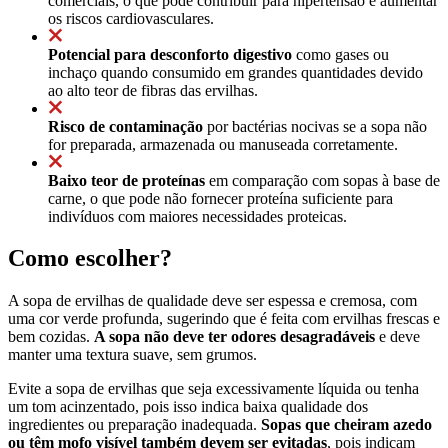
comerciais, o que pode contribuir para hipertensão e aumentar
os riscos cardiovasculares.
Potencial para desconforto digestivo
como gases ou
inchaço quando consumido em grandes quantidades devido
ao alto teor de fibras das ervilhas.
Risco de contaminação
por bactérias nocivas se a sopa não
for preparada, armazenada ou manuseada corretamente.
Baixo teor de proteínas
em comparação com sopas à base de
carne, o que pode não fornecer proteína suficiente para
indivíduos com maiores necessidades proteicas.
Como escolher?
A sopa de ervilhas de qualidade deve ser espessa e cremosa, com
uma cor verde profunda, sugerindo que é feita com ervilhas frescas e
bem cozidas.
A sopa não deve ter odores desagradáveis
e deve
manter uma textura suave, sem grumos.
Evite a sopa de ervilhas que seja excessivamente líquida ou tenha
um tom acinzentado, pois isso indica baixa qualidade dos
ingredientes ou preparação inadequada.
Sopas que cheiram azedo
ou têm mofo visível também devem ser evitadas
, pois indicam