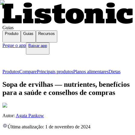
Guias
Produto
Guias
Recursos
Pegue o app
Baixar app
Produtos
Compare
Principais produtos
Planos alimentares
Dietas
Sopa de ervilhas — nutrientes, benefícios
para a saúde e conselhos de compras
Autor:
Agata Pankow
Última atualização:
1 de novembro de 2024