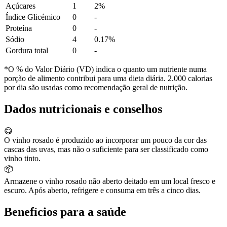
Açúcares
1
2%
Índice Glicémico
0
-
Proteína
0
-
Sódio
4
0.17%
Gordura total
0
-
*O % do Valor Diário (VD) indica o quanto um nutriente numa
porção de alimento contribui para uma dieta diária. 2.000 calorias
por dia são usadas como recomendação geral de nutrição.
Dados nutricionais e conselhos
😋
O vinho rosado é produzido ao incorporar um pouco da cor das
cascas das uvas, mas não o suficiente para ser classificado como
vinho tinto.
📦
Armazene o vinho rosado não aberto deitado em um local fresco e
escuro. Após aberto, refrigere e consuma em três a cinco dias.
Benefícios para a saúde