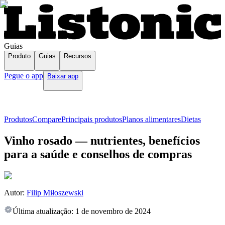
Guias
Produto
Guias
Recursos
Pegue o app
Baixar app
Produtos
Compare
Principais produtos
Planos alimentares
Dietas
Vinho rosado — nutrientes, benefícios
para a saúde e conselhos de compras
Autor:
Filip Miłoszewski
Última atualização:
1 de novembro de 2024